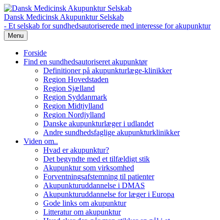
Dansk Medicinsk Akupunktur Selskab
- Et selskab for sundhedsautoriserede med interesse for akupunktur
Menu
Forside
Find en sundhedsautoriseret akupunktør
Definitioner på akupunkturlæge-klinikker
Region Hovedstaden
Region Sjælland
Region Syddanmark
Region Midtjylland
Region Nordjylland
Danske akupunkturlæger i udlandet
Andre sundhedsfaglige akupunkturklinikker
Viden om..
Hvad er akupunktur?
Det begyndte med et tilfældigt stik
Akupunktur som virksomhed
Forventningsafstemning til patienter
Akupunkturuddannelse i DMAS
Akupunkturuddannelse for læger i Europa
Gode links om akupunktur
Litteratur om akupunktur