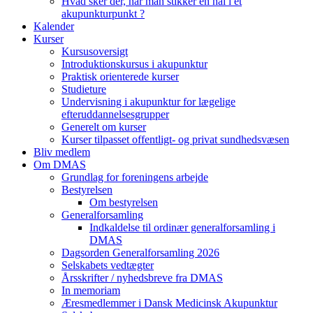
Hvad sker der, når man stikker en nål i et
akupunkturpunkt ?
Kalender
Kurser
Kursusoversigt
Introduktionskursus i akupunktur
Praktisk orienterede kurser
Studieture
Undervisning i akupunktur for lægelige
efteruddannelsesgrupper
Generelt om kurser
Kurser tilpasset offentligt- og privat sundhedsvæsen
Bliv medlem
Om DMAS
Grundlag for foreningens arbejde
Bestyrelsen
Om bestyrelsen
Generalforsamling
Indkaldelse til ordinær generalforsamling i
DMAS
Dagsorden Generalforsamling 2026
Selskabets vedtægter
Årsskrifter / nyhedsbreve fra DMAS
In memoriam
Æresmedlemmer i Dansk Medicinsk Akupunktur