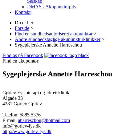
Selskab
DMAS - Akupunkturpris
Kontakt
Du er her:
Forside
>
Find en sundhedsautoriseret akupunktør
>
Andre sundhedsfaglige akupunkturklinikker
>
Sygeplejerske Annette Harreschou
Find os på Facebook
Find en akupuntør:
Sygeplejerske Annette Harreschou
Gørlev Fysioterapi og Idrætsklinik
Algade 33
4281 Gørlev
Gørlev
Telefon:
5885 5376
E-mail:
aharreschou@hotmail.com
info@gorlev-fys.dk
http://www.gorlev-fys.dk