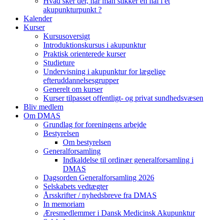
Hvad sker der, når man stikker en nål i et
akupunkturpunkt ?
Kalender
Kurser
Kursusoversigt
Introduktionskursus i akupunktur
Praktisk orienterede kurser
Studieture
Undervisning i akupunktur for lægelige
efteruddannelsesgrupper
Generelt om kurser
Kurser tilpasset offentligt- og privat sundhedsvæsen
Bliv medlem
Om DMAS
Grundlag for foreningens arbejde
Bestyrelsen
Om bestyrelsen
Generalforsamling
Indkaldelse til ordinær generalforsamling i
DMAS
Dagsorden Generalforsamling 2026
Selskabets vedtægter
Årsskrifter / nyhedsbreve fra DMAS
In memoriam
Æresmedlemmer i Dansk Medicinsk Akupunktur