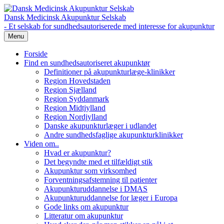
Dansk Medicinsk Akupunktur Selskab
- Et selskab for sundhedsautoriserede med interesse for akupunktur
Menu
Forside
Find en sundhedsautoriseret akupunktør
Definitioner på akupunkturlæge-klinikker
Region Hovedstaden
Region Sjælland
Region Syddanmark
Region Midtjylland
Region Nordjylland
Danske akupunkturlæger i udlandet
Andre sundhedsfaglige akupunkturklinikker
Viden om..
Hvad er akupunktur?
Det begyndte med et tilfældigt stik
Akupunktur som virksomhed
Forventningsafstemning til patienter
Akupunkturuddannelse i DMAS
Akupunkturuddannelse for læger i Europa
Gode links om akupunktur
Litteratur om akupunktur