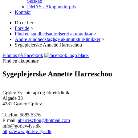
Selskab
DMAS - Akupunkturpris
Kontakt
Du er her:
Forside
>
Find en sundhedsautoriseret akupunktør
>
Andre sundhedsfaglige akupunkturklinikker
>
Sygeplejerske Annette Harreschou
Find os på Facebook
Find en akupuntør:
Sygeplejerske Annette Harreschou
Gørlev Fysioterapi og Idrætsklinik
Algade 33
4281 Gørlev
Gørlev
Telefon:
5885 5376
E-mail:
aharreschou@hotmail.com
info@gorlev-fys.dk
http://www.gorlev-fys.dk