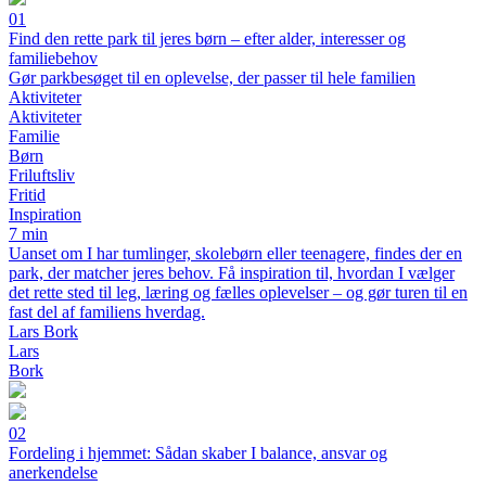
01
Find den rette park til jeres børn – efter alder, interesser og
familiebehov
Gør parkbesøget til en oplevelse, der passer til hele familien
Aktiviteter
Aktiviteter
Familie
Børn
Friluftsliv
Fritid
Inspiration
7 min
Uanset om I har tumlinger, skolebørn eller teenagere, findes der en
park, der matcher jeres behov. Få inspiration til, hvordan I vælger
det rette sted til leg, læring og fælles oplevelser – og gør turen til en
fast del af familiens hverdag.
Lars Bork
Lars
Bork
02
Fordeling i hjemmet: Sådan skaber I balance, ansvar og
anerkendelse