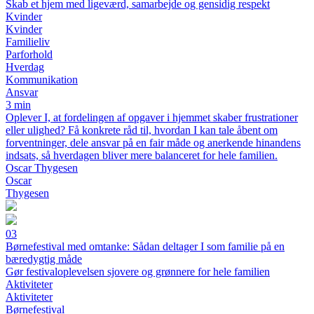
Skab et hjem med ligeværd, samarbejde og gensidig respekt
Kvinder
Kvinder
Familieliv
Parforhold
Hverdag
Kommunikation
Ansvar
3 min
Oplever I, at fordelingen af opgaver i hjemmet skaber frustrationer
eller ulighed? Få konkrete råd til, hvordan I kan tale åbent om
forventninger, dele ansvar på en fair måde og anerkende hinandens
indsats, så hverdagen bliver mere balanceret for hele familien.
Oscar Thygesen
Oscar
Thygesen
03
Børnefestival med omtanke: Sådan deltager I som familie på en
bæredygtig måde
Gør festivaloplevelsen sjovere og grønnere for hele familien
Aktiviteter
Aktiviteter
Børnefestival