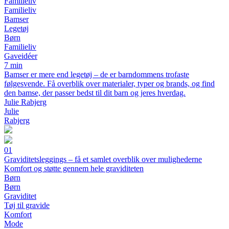
Familieliv
Familieliv
Bamser
Legetøj
Børn
Familieliv
Gaveidéer
7 min
Bamser er mere end legetøj – de er barndommens trofaste
følgesvende. Få overblik over materialer, typer og brands, og find
den bamse, der passer bedst til dit barn og jeres hverdag.
Julie Rabjerg
Julie
Rabjerg
01
Graviditetsleggings – få et samlet overblik over mulighederne
Komfort og støtte gennem hele graviditeten
Børn
Børn
Graviditet
Tøj til gravide
Komfort
Mode