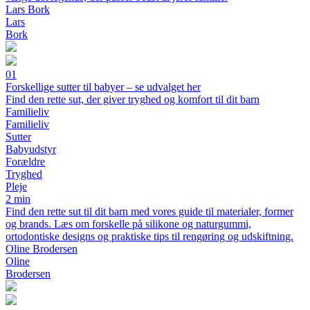
Lars Bork
Lars
Bork
01
Forskellige sutter til babyer – se udvalget her
Find den rette sut, der giver tryghed og komfort til dit barn
Familieliv
Familieliv
Sutter
Babyudstyr
Forældre
Tryghed
Pleje
2 min
Find den rette sut til dit barn med vores guide til materialer, former
og brands. Læs om forskelle på silikone og naturgummi,
ortodontiske designs og praktiske tips til rengøring og udskiftning.
Oline Brodersen
Oline
Brodersen