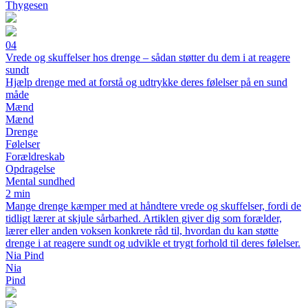
Thygesen
04
Vrede og skuffelser hos drenge – sådan støtter du dem i at reagere
sundt
Hjælp drenge med at forstå og udtrykke deres følelser på en sund
måde
Mænd
Mænd
Drenge
Følelser
Forældreskab
Opdragelse
Mental sundhed
2 min
Mange drenge kæmper med at håndtere vrede og skuffelser, fordi de
tidligt lærer at skjule sårbarhed. Artiklen giver dig som forælder,
lærer eller anden voksen konkrete råd til, hvordan du kan støtte
drenge i at reagere sundt og udvikle et trygt forhold til deres følelser.
Nia Pind
Nia
Pind