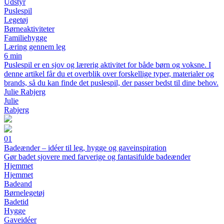
Udstyr
Puslespil
Legetøj
Børneaktiviteter
Familiehygge
Læring gennem leg
6 min
Puslespil er en sjov og lærerig aktivitet for både børn og voksne. I
denne artikel får du et overblik over forskellige typer, materialer og
brands, så du kan finde det puslespil, der passer bedst til dine behov.
Julie Rabjerg
Julie
Rabjerg
01
Badeænder – idéer til leg, hygge og gaveinspiration
Gør badet sjovere med farverige og fantasifulde badeænder
Hjemmet
Hjemmet
Badeand
Børnelegetøj
Badetid
Hygge
Gaveidéer