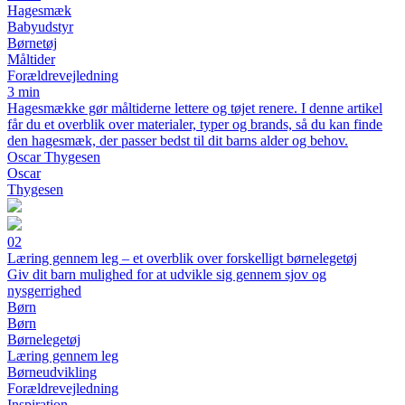
Hagesmæk
Babyudstyr
Børnetøj
Måltider
Forældrevejledning
3 min
Hagesmække gør måltiderne lettere og tøjet renere. I denne artikel
får du et overblik over materialer, typer og brands, så du kan finde
den hagesmæk, der passer bedst til dit barns alder og behov.
Oscar Thygesen
Oscar
Thygesen
02
Læring gennem leg – et overblik over forskelligt børnelegetøj
Giv dit barn mulighed for at udvikle sig gennem sjov og
nysgerrighed
Børn
Børn
Børnelegetøj
Læring gennem leg
Børneudvikling
Forældrevejledning
Inspiration