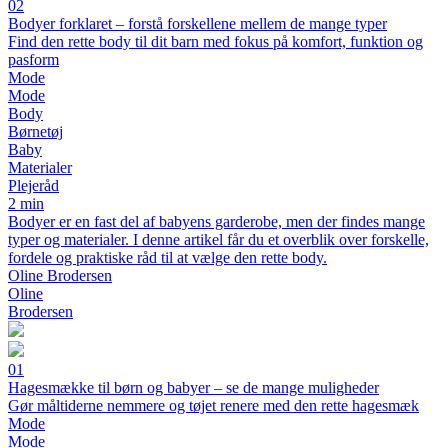
02
Bodyer forklaret – forstå forskellene mellem de mange typer
Find den rette body til dit barn med fokus på komfort, funktion og
pasform
Mode
Mode
Body
Børnetøj
Baby
Materialer
Plejeråd
2 min
Bodyer er en fast del af babyens garderobe, men der findes mange
typer og materialer. I denne artikel får du et overblik over forskelle,
fordele og praktiske råd til at vælge den rette body.
Oline Brodersen
Oline
Brodersen
01
Hagesmække til børn og babyer – se de mange muligheder
Gør måltiderne nemmere og tøjet renere med den rette hagesmæk
Mode
Mode