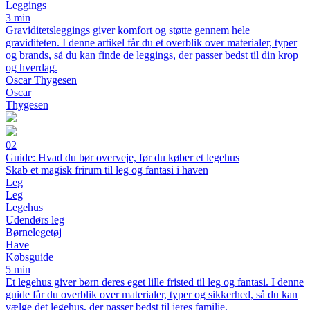
Leggings
3 min
Graviditetsleggings giver komfort og støtte gennem hele
graviditeten. I denne artikel får du et overblik over materialer, typer
og brands, så du kan finde de leggings, der passer bedst til din krop
og hverdag.
Oscar Thygesen
Oscar
Thygesen
02
Guide: Hvad du bør overveje, før du køber et legehus
Skab et magisk frirum til leg og fantasi i haven
Leg
Leg
Legehus
Udendørs leg
Børnelegetøj
Have
Købsguide
5 min
Et legehus giver børn deres eget lille fristed til leg og fantasi. I denne
guide får du overblik over materialer, typer og sikkerhed, så du kan
vælge det legehus, der passer bedst til jeres familie.