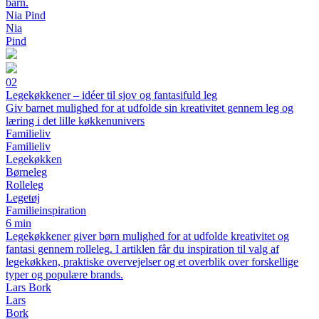
barn.
Nia Pind
Nia
Pind
02
Legekøkkener – idéer til sjov og fantasifuld leg
Giv barnet mulighed for at udfolde sin kreativitet gennem leg og
læring i det lille køkkenunivers
Familieliv
Familieliv
Legekøkken
Børneleg
Rolleleg
Legetøj
Familieinspiration
6 min
Legekøkkener giver børn mulighed for at udfolde kreativitet og
fantasi gennem rolleleg. I artiklen får du inspiration til valg af
legekøkken, praktiske overvejelser og et overblik over forskellige
typer og populære brands.
Lars Bork
Lars
Bork