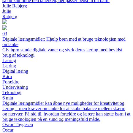
så du kan finde den tallerken, der passer bedst til dit barn.
Julie Rabjerg
Julie
Rabjerg
03
Digitale læringsmidler: Hjælp børn med at bruge teknologien med
omtanke
Giv børn sunde digitale vaner og styrk deres læring med bevidst
brug af teknologi
Læring
Læring
Digital læring
Børn
Forældre
Undervisning
Teknologi
6 min
Digitale læringsmidler kan åbne nye muligheder for kreativitet og
læring – men kræver omtanke for at skabe balance mellem skærm
og nærvær. Få råd til, hvordan forældre og lærere kan støtte børn i at
bruge teknologien på en sund og meningsfuld måde.
Oscar Thygesen
Oscar