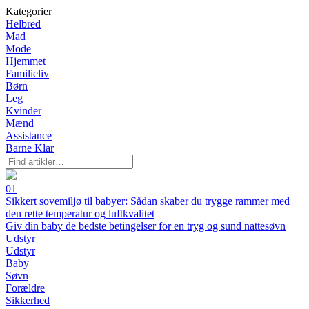
Kategorier
Helbred
Mad
Mode
Hjemmet
Familieliv
Børn
Leg
Kvinder
Mænd
Assistance
Barne Klar
01
Sikkert sovemiljø til babyer: Sådan skaber du trygge rammer med
den rette temperatur og luftkvalitet
Giv din baby de bedste betingelser for en tryg og sund nattesøvn
Udstyr
Udstyr
Baby
Søvn
Forældre
Sikkerhed