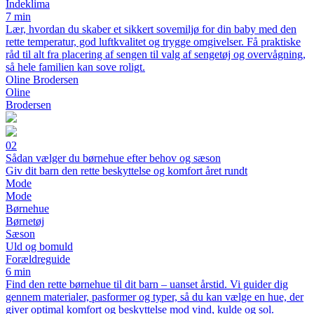
Indeklima
7 min
Lær, hvordan du skaber et sikkert sovemiljø for din baby med den
rette temperatur, god luftkvalitet og trygge omgivelser. Få praktiske
råd til alt fra placering af sengen til valg af sengetøj og overvågning,
så hele familien kan sove roligt.
Oline Brodersen
Oline
Brodersen
02
Sådan vælger du børnehue efter behov og sæson
Giv dit barn den rette beskyttelse og komfort året rundt
Mode
Mode
Børnehue
Børnetøj
Sæson
Uld og bomuld
Forældreguide
6 min
Find den rette børnehue til dit barn – uanset årstid. Vi guider dig
gennem materialer, pasformer og typer, så du kan vælge en hue, der
giver optimal komfort og beskyttelse mod vind, kulde og sol.