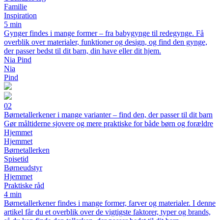
Familie
Inspiration
5 min
Gynger findes i mange former – fra babygynge til redegynge. Få
overblik over materialer, funktioner og design, og find den gynge,
der passer bedst til dit barn, din have eller dit hjem.
Nia Pind
Nia
Pind
02
Børnetallerkener i mange varianter – find den, der passer til dit barn
Gør måltiderne sjovere og mere praktiske for både børn og forældre
Hjemmet
Hjemmet
Børnetallerken
Spisetid
Børneudstyr
Hjemmet
Praktiske råd
4 min
Børnetallerkener findes i mange former, farver og materialer. I denne
artikel får du et overblik over de vigtigste faktorer, typer og brands,