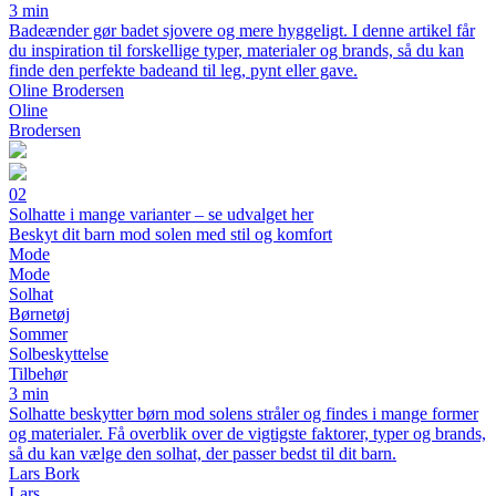
3 min
Badeænder gør badet sjovere og mere hyggeligt. I denne artikel får
du inspiration til forskellige typer, materialer og brands, så du kan
finde den perfekte badeand til leg, pynt eller gave.
Oline Brodersen
Oline
Brodersen
02
Solhatte i mange varianter – se udvalget her
Beskyt dit barn mod solen med stil og komfort
Mode
Mode
Solhat
Børnetøj
Sommer
Solbeskyttelse
Tilbehør
3 min
Solhatte beskytter børn mod solens stråler og findes i mange former
og materialer. Få overblik over de vigtigste faktorer, typer og brands,
så du kan vælge den solhat, der passer bedst til dit barn.
Lars Bork
Lars