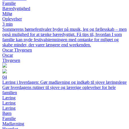
Familie
Bæredygtighed
Miljø
Oplevelser
3 min
Sommerens børnefestivaler byder på musik, leg og fællesskab – men
også mulighed for at tænke bæredygtigt. Få tips til, hvordan I som
familie kan nyde festivalstemningen med omtanke for miljøet og
skabe minder, der varer længere end weekenden.
Oscar Thygesen
Oscar
Thygesen
04
Læring i hverdagen: Gør madlavning og indkøb til sjove læringslege
Gør hverdagens rutiner til sjove og lærerige oplevelser for hele
familien
Læring
Læring
Læring
Børn
Familie
Madlavning
Hverdag