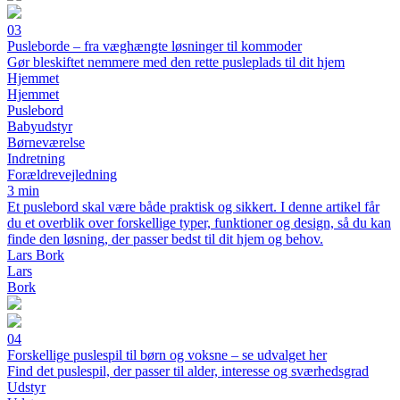
03
Pusleborde – fra væghængte løsninger til kommoder
Gør bleskiftet nemmere med den rette pusleplads til dit hjem
Hjemmet
Hjemmet
Puslebord
Babyudstyr
Børneværelse
Indretning
Forældrevejledning
3 min
Et puslebord skal være både praktisk og sikkert. I denne artikel får
du et overblik over forskellige typer, funktioner og design, så du kan
finde den løsning, der passer bedst til dit hjem og behov.
Lars Bork
Lars
Bork
04
Forskellige puslespil til børn og voksne – se udvalget her
Find det puslespil, der passer til alder, interesse og sværhedsgrad
Udstyr