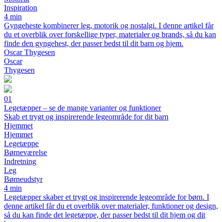
Inspiration
4 min
Gyngeheste kombinerer leg, motorik og nostalgi. I denne artikel får
du et overblik over forskellige typer, materialer og brands, så du kan
finde den gyngehest, der passer bedst til dit barn og hjem.
Oscar Thygesen
Oscar
Thygesen
01
Legetæpper – se de mange varianter og funktioner
Skab et trygt og inspirerende legeområde for dit barn
Hjemmet
Hjemmet
Legetæppe
Børneværelse
Indretning
Leg
Børneudstyr
4 min
Legetæpper skaber et trygt og inspirerende legeområde for børn. I
denne artikel får du et overblik over materialer, funktioner og design,
så du kan finde det legetæppe, der passer bedst til dit hjem og dit