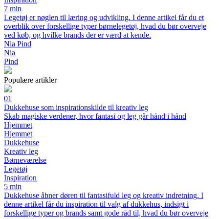
7 min
Legetøj er nøglen til læring og udvikling. I denne artikel får du et
overblik over forskellige typer børnelegetøj, hvad du bør overveje
ved køb, og hvilke brands der er værd at kende.
Nia Pind
Nia
Pind
Populære artikler
01
Dukkehuse som inspirationskilde til kreativ leg
Skab magiske verdener, hvor fantasi og leg går hånd i hånd
Hjemmet
Hjemmet
Dukkehuse
Kreativ leg
Børneværelse
Legetøj
Inspiration
5 min
Dukkehuse åbner døren til fantasifuld leg og kreativ indretning. I
denne artikel får du inspiration til valg af dukkehus, indsigt i
forskellige typer og brands samt gode råd til, hvad du bør overveje