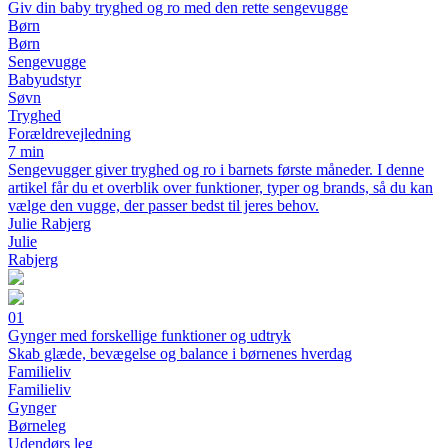
Giv din baby tryghed og ro med den rette sengevugge
Børn
Børn
Sengevugge
Babyudstyr
Søvn
Tryghed
Forældrevejledning
7 min
Sengevugger giver tryghed og ro i barnets første måneder. I denne
artikel får du et overblik over funktioner, typer og brands, så du kan
vælge den vugge, der passer bedst til jeres behov.
Julie Rabjerg
Julie
Rabjerg
01
Gynger med forskellige funktioner og udtryk
Skab glæde, bevægelse og balance i børnenes hverdag
Familieliv
Familieliv
Gynger
Børneleg
Udendørs leg