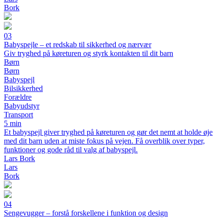
Bork
03
Babyspejle – et redskab til sikkerhed og nærvær
Giv tryghed på køreturen og styrk kontakten til dit barn
Børn
Børn
Babyspejl
Bilsikkerhed
Forældre
Babyudstyr
Transport
5 min
Et babyspejl giver tryghed på køreturen og gør det nemt at holde øje
med dit barn uden at miste fokus på vejen. Få overblik over typer,
funktioner og gode råd til valg af babyspejl.
Lars Bork
Lars
Bork
04
Sengevugger – forstå forskellene i funktion og design