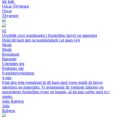
før køb.
Oscar Thygesen
Oscar
Thygesen
02
Overblik over regndragter i forskellige farver og størrelser
Hold dit barn tørt og komfortabelt i al slags vejr
Mode
Mode
Regndragt
Børnetøj
Udendørs leg
Praktiske råd
Forældrevejledning
4 min
Find den rette regndragt til dit barn med vores guide til farver,
størrelser og materialer. Vi gennemgår de vigtigste faktorer og
præsenterer forskellige typer og brands, så du kan vælge med ro i
sindet.
Julie Rabjerg
Julie
Rabjerg