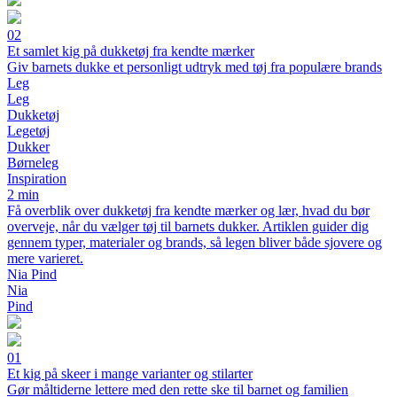
02
Et samlet kig på dukketøj fra kendte mærker
Giv barnets dukke et personligt udtryk med tøj fra populære brands
Leg
Leg
Dukketøj
Legetøj
Dukker
Børneleg
Inspiration
2 min
Få overblik over dukketøj fra kendte mærker og lær, hvad du bør
overveje, når du vælger tøj til barnets dukker. Artiklen guider dig
gennem typer, materialer og brands, så legen bliver både sjovere og
mere varieret.
Nia Pind
Nia
Pind
01
Et kig på skeer i mange varianter og stilarter
Gør måltiderne lettere med den rette ske til barnet og familien