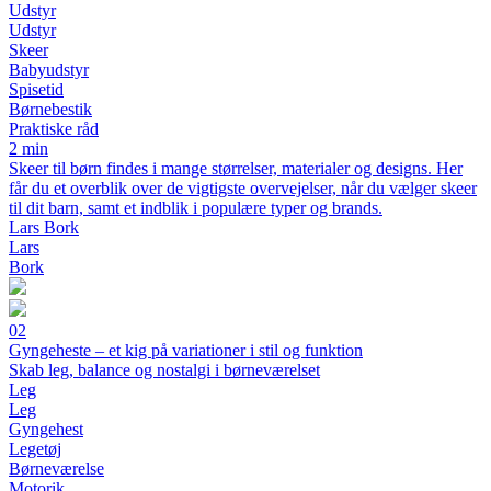
Udstyr
Udstyr
Skeer
Babyudstyr
Spisetid
Børnebestik
Praktiske råd
2 min
Skeer til børn findes i mange størrelser, materialer og designs. Her
får du et overblik over de vigtigste overvejelser, når du vælger skeer
til dit barn, samt et indblik i populære typer og brands.
Lars Bork
Lars
Bork
02
Gyngeheste – et kig på variationer i stil og funktion
Skab leg, balance og nostalgi i børneværelset
Leg
Leg
Gyngehest
Legetøj
Børneværelse
Motorik