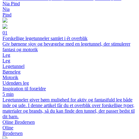
Nia Pind
Nia
Pind
01
Forskellige legetunneler samlet i ét overblik
Giv børnene sjov og bevægelse med en legetunnel, der stimulerer
fantasi og motorik
Leg
Leg
Legetunnel
Børneleg
Motorik
Udendørs leg
Inspiration til forældre
5 min
Legetunneler giver børn mulighed for aktiv og fantasifuld leg både
inde og ude. I denne artikel får du et overblik over forskellige typer,
materialer og brands, så du kan finde den tunnel, der passer bedst til
dit barn.
Oline Brodersen
Oline
Brodersen