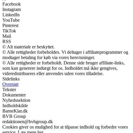
Facebook
Instagram
LinkedIn
YouTube
Pinterest
TikTok
Mail
RSS
© Alt materiale er beskyttet.
© Alle rettigheder forbeholdes. Vi deltager i affiliateprogrammer og
modtager betaling for køb via vores henvisninger.
© Alle rettigheder er forbeholdt. Denne side bruger affiliate-links,
som kan generere indtægt for os. Indholdet må ikke gengives,
videredistribueres eller anvendes uden vores tilladelse.
Sidelinks
Oversigt
Tekster
Dokumenter
Nyhedssektion
Indholdskilde
BarneKlar.dk
BVB Group
redaktionen@bvbgroup.dk
Cookies giver os mulighed for at tilpasse indhold og forbedre vores
service. Læs mere her.