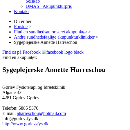
Selskab
DMAS - Akupunkturpris
Kontakt
Du er her:
Forside
>
Find en sundhedsautoriseret akupunktør
>
Andre sundhedsfaglige akupunkturklinikker
>
Sygeplejerske Annette Harreschou
Find os på Facebook
Find en akupuntør:
Sygeplejerske Annette Harreschou
Gørlev Fysioterapi og Idrætsklinik
Algade 33
4281 Gørlev
Gørlev
Telefon:
5885 5376
E-mail:
aharreschou@hotmail.com
info@gorlev-fys.dk
http://www.gorlev-fys.dk