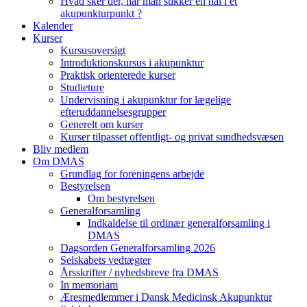
Hvad sker der, når man stikker en nål i et
akupunkturpunkt ?
Kalender
Kurser
Kursusoversigt
Introduktionskursus i akupunktur
Praktisk orienterede kurser
Studieture
Undervisning i akupunktur for lægelige
efteruddannelsesgrupper
Generelt om kurser
Kurser tilpasset offentligt- og privat sundhedsvæsen
Bliv medlem
Om DMAS
Grundlag for foreningens arbejde
Bestyrelsen
Om bestyrelsen
Generalforsamling
Indkaldelse til ordinær generalforsamling i
DMAS
Dagsorden Generalforsamling 2026
Selskabets vedtægter
Årsskrifter / nyhedsbreve fra DMAS
In memoriam
Æresmedlemmer i Dansk Medicinsk Akupunktur