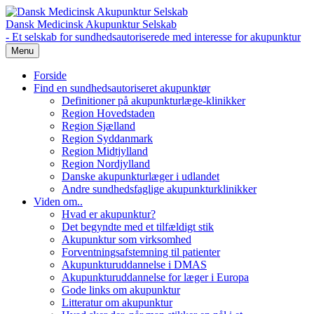
Dansk Medicinsk Akupunktur Selskab
- Et selskab for sundhedsautoriserede med interesse for akupunktur
Menu
Forside
Find en sundhedsautoriseret akupunktør
Definitioner på akupunkturlæge-klinikker
Region Hovedstaden
Region Sjælland
Region Syddanmark
Region Midtjylland
Region Nordjylland
Danske akupunkturlæger i udlandet
Andre sundhedsfaglige akupunkturklinikker
Viden om..
Hvad er akupunktur?
Det begyndte med et tilfældigt stik
Akupunktur som virksomhed
Forventningsafstemning til patienter
Akupunkturuddannelse i DMAS
Akupunkturuddannelse for læger i Europa
Gode links om akupunktur
Litteratur om akupunktur