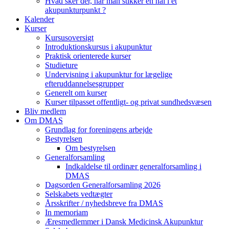
Hvad sker der, når man stikker en nål i et
akupunkturpunkt ?
Kalender
Kurser
Kursusoversigt
Introduktionskursus i akupunktur
Praktisk orienterede kurser
Studieture
Undervisning i akupunktur for lægelige
efteruddannelsesgrupper
Generelt om kurser
Kurser tilpasset offentligt- og privat sundhedsvæsen
Bliv medlem
Om DMAS
Grundlag for foreningens arbejde
Bestyrelsen
Om bestyrelsen
Generalforsamling
Indkaldelse til ordinær generalforsamling i
DMAS
Dagsorden Generalforsamling 2026
Selskabets vedtægter
Årsskrifter / nyhedsbreve fra DMAS
In memoriam
Æresmedlemmer i Dansk Medicinsk Akupunktur