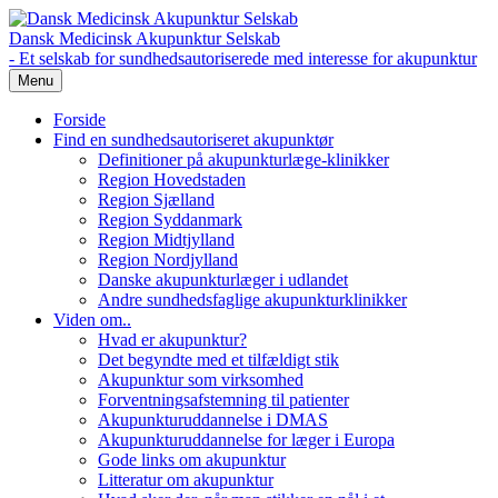
Dansk Medicinsk Akupunktur Selskab
- Et selskab for sundhedsautoriserede med interesse for akupunktur
Menu
Forside
Find en sundhedsautoriseret akupunktør
Definitioner på akupunkturlæge-klinikker
Region Hovedstaden
Region Sjælland
Region Syddanmark
Region Midtjylland
Region Nordjylland
Danske akupunkturlæger i udlandet
Andre sundhedsfaglige akupunkturklinikker
Viden om..
Hvad er akupunktur?
Det begyndte med et tilfældigt stik
Akupunktur som virksomhed
Forventningsafstemning til patienter
Akupunkturuddannelse i DMAS
Akupunkturuddannelse for læger i Europa
Gode links om akupunktur
Litteratur om akupunktur