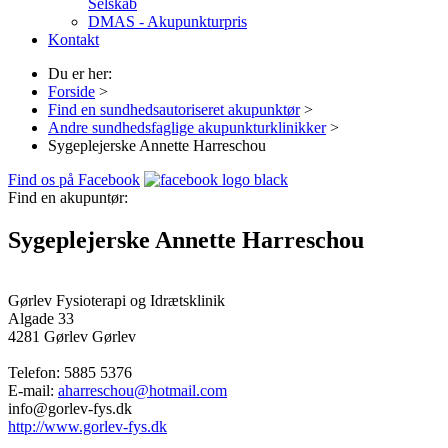
Selskab
DMAS - Akupunkturpris
Kontakt
Du er her:
Forside
>
Find en sundhedsautoriseret akupunktør
>
Andre sundhedsfaglige akupunkturklinikker
>
Sygeplejerske Annette Harreschou
Find os på Facebook
Find en akupuntør:
Sygeplejerske Annette Harreschou
Gørlev Fysioterapi og Idrætsklinik
Algade 33
4281 Gørlev
Gørlev
Telefon:
5885 5376
E-mail:
aharreschou@hotmail.com
info@gorlev-fys.dk
http://www.gorlev-fys.dk