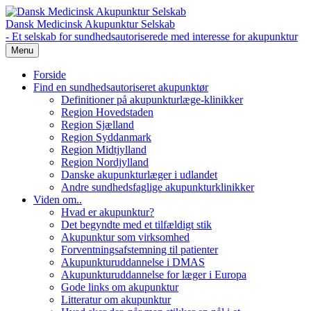
Dansk Medicinsk Akupunktur Selskab
- Et selskab for sundhedsautoriserede med interesse for akupunktur
Menu
Forside
Find en sundhedsautoriseret akupunktør
Definitioner på akupunkturlæge-klinikker
Region Hovedstaden
Region Sjælland
Region Syddanmark
Region Midtjylland
Region Nordjylland
Danske akupunkturlæger i udlandet
Andre sundhedsfaglige akupunkturklinikker
Viden om..
Hvad er akupunktur?
Det begyndte med et tilfældigt stik
Akupunktur som virksomhed
Forventningsafstemning til patienter
Akupunkturuddannelse i DMAS
Akupunkturuddannelse for læger i Europa
Gode links om akupunktur
Litteratur om akupunktur