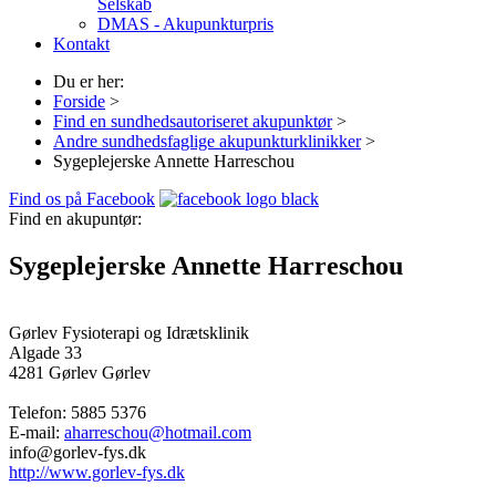
Selskab
DMAS - Akupunkturpris
Kontakt
Du er her:
Forside
>
Find en sundhedsautoriseret akupunktør
>
Andre sundhedsfaglige akupunkturklinikker
>
Sygeplejerske Annette Harreschou
Find os på Facebook
Find en akupuntør:
Sygeplejerske Annette Harreschou
Gørlev Fysioterapi og Idrætsklinik
Algade 33
4281 Gørlev
Gørlev
Telefon:
5885 5376
E-mail:
aharreschou@hotmail.com
info@gorlev-fys.dk
http://www.gorlev-fys.dk