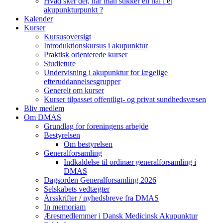
Hvad sker der, når man stikker en nål i et
akupunkturpunkt ?
Kalender
Kurser
Kursusoversigt
Introduktionskursus i akupunktur
Praktisk orienterede kurser
Studieture
Undervisning i akupunktur for lægelige
efteruddannelsesgrupper
Generelt om kurser
Kurser tilpasset offentligt- og privat sundhedsvæsen
Bliv medlem
Om DMAS
Grundlag for foreningens arbejde
Bestyrelsen
Om bestyrelsen
Generalforsamling
Indkaldelse til ordinær generalforsamling i
DMAS
Dagsorden Generalforsamling 2026
Selskabets vedtægter
Årsskrifter / nyhedsbreve fra DMAS
In memoriam
Æresmedlemmer i Dansk Medicinsk Akupunktur