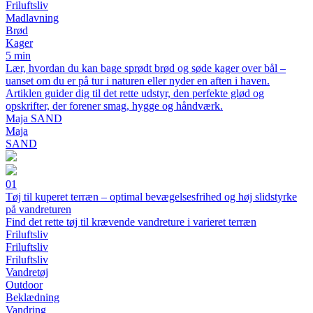
Friluftsliv
Madlavning
Brød
Kager
5 min
Lær, hvordan du kan bage sprødt brød og søde kager over bål –
uanset om du er på tur i naturen eller nyder en aften i haven.
Artiklen guider dig til det rette udstyr, den perfekte glød og
opskrifter, der forener smag, hygge og håndværk.
Maja SAND
Maja
SAND
01
Tøj til kuperet terræn – optimal bevægelsesfrihed og høj slidstyrke
på vandreturen
Find det rette tøj til krævende vandreture i varieret terræn
Friluftsliv
Friluftsliv
Friluftsliv
Vandretøj
Outdoor
Beklædning
Vandring