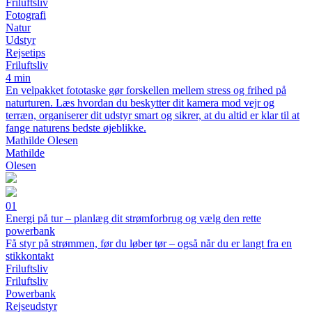
Friluftsliv
Fotografi
Natur
Udstyr
Rejsetips
Friluftsliv
4 min
En velpakket fototaske gør forskellen mellem stress og frihed på
naturturen. Læs hvordan du beskytter dit kamera mod vejr og
terræn, organiserer dit udstyr smart og sikrer, at du altid er klar til at
fange naturens bedste øjeblikke.
Mathilde Olesen
Mathilde
Olesen
01
Energi på tur – planlæg dit strømforbrug og vælg den rette
powerbank
Få styr på strømmen, før du løber tør – også når du er langt fra en
stikkontakt
Friluftsliv
Friluftsliv
Powerbank
Rejseudstyr