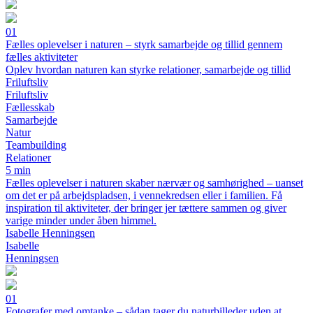
01
Fælles oplevelser i naturen – styrk samarbejde og tillid gennem
fælles aktiviteter
Oplev hvordan naturen kan styrke relationer, samarbejde og tillid
Friluftsliv
Friluftsliv
Fællesskab
Samarbejde
Natur
Teambuilding
Relationer
5 min
Fælles oplevelser i naturen skaber nærvær og samhørighed – uanset
om det er på arbejdspladsen, i vennekredsen eller i familien. Få
inspiration til aktiviteter, der bringer jer tættere sammen og giver
varige minder under åben himmel.
Isabelle Henningsen
Isabelle
Henningsen
01
Fotografer med omtanke – sådan tager du naturbilleder uden at