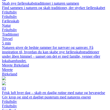
Skab nye fællesskabstraditioner i naturen sammen
Find sammen i naturen og skab traditioner, der styrker fællesskabet
Friluftsliv
Friluftsliv
Fællesskab
Natur
Friluftsliv
Traditioner
Trivsel
5 min
Naturen giver de bedste rammer for nærvær og samvær. Få
inspiration til, hvordan du kan skabe nye fællesskabstraditioner
under åben himmel – uanset om det er med familie, venner eller
lokalsamfundet.
Merete Birkeland
Merete
Birkeland
03
Frisk luft hver dag – skab en daglig rutine med natur og bevægelse
Giv krop og sind et dagligt pusterum med naturens energi
Friluftsliv
Friluftsliv