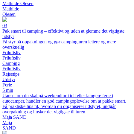
Mathilde Olesen
Mathilde
Olesen
03
Pak smart til camping – effektivt og uden at glemme det vigtigste
udstyr
Få styr på oppakningen og gør campingturen lettere og mere
overskuelig
Friluftsliv
Friluftsliv
Camping
Friluftsliv
Rejsetips
Udstyr
Ferie
5 min
Uanset om du skal på weekendtur i telt eller længere ferie i
autocamper, handler en god campingoplevelse om at pakke smart.
Få praktiske tips til, hvordan du organiserer udstyret, undgår
overpakning og husker det vigtigste til turen.
Maja SAND
Maja
SAND