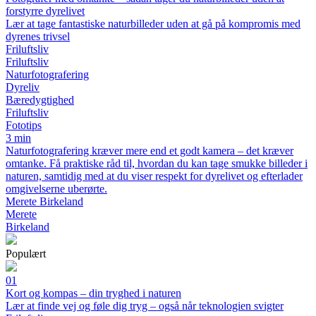
forstyrre dyrelivet
Lær at tage fantastiske naturbilleder uden at gå på kompromis med
dyrenes trivsel
Friluftsliv
Friluftsliv
Naturfotografering
Dyreliv
Bæredygtighed
Friluftsliv
Fototips
3 min
Naturfotografering kræver mere end et godt kamera – det kræver
omtanke. Få praktiske råd til, hvordan du kan tage smukke billeder i
naturen, samtidig med at du viser respekt for dyrelivet og efterlader
omgivelserne uberørte.
Merete Birkeland
Merete
Birkeland
Populært
01
Kort og kompas – din tryghed i naturen
Lær at finde vej og føle dig tryg – også når teknologien svigter