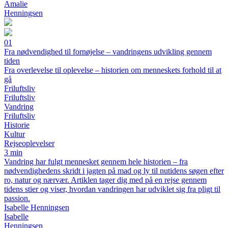
Amalie
Henningsen
01
Fra nødvendighed til fornøjelse – vandringens udvikling gennem
tiden
Fra overlevelse til oplevelse – historien om menneskets forhold til at
gå
Friluftsliv
Friluftsliv
Vandring
Friluftsliv
Historie
Kultur
Rejseoplevelser
3 min
Vandring har fulgt mennesket gennem hele historien – fra
nødvendighedens skridt i jagten på mad og ly til nutidens søgen efter
ro, natur og nærvær. Artiklen tager dig med på en rejse gennem
tidens stier og viser, hvordan vandringen har udviklet sig fra pligt til
passion.
Isabelle Henningsen
Isabelle
Henningsen