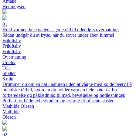
Amalie
Henningsen
01
Hold varmen hele natten – gode råd til udendørs overnatning
Sådan undgår du at fryse, når du sover under åben himmel
Friluftsliv
Friluftsliv
Friluftsliv
Overnatning
Udeliv
Telt
Shelter
6 min
Drømmer du om en nat i naturen uden at vågne med kolde tæer? Få
praktiske råd til, hvordan du holder varmen hele natten – fra
forberedelse og påklædning til mad, bevægelse og nødløsninger.
Perfekt for både nybegyndere og erfarne friluftsentusiaster.
Mathilde Olesen
Mathilde
Olesen
02