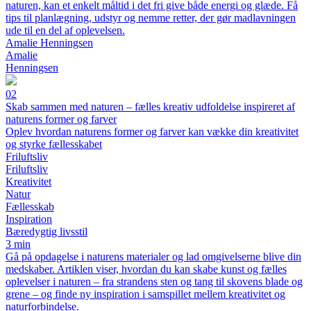
naturen, kan et enkelt måltid i det fri give både energi og glæde. Få
tips til planlægning, udstyr og nemme retter, der gør madlavningen
ude til en del af oplevelsen.
Amalie Henningsen
Amalie
Henningsen
02
Skab sammen med naturen – fælles kreativ udfoldelse inspireret af
naturens former og farver
Oplev hvordan naturens former og farver kan vække din kreativitet
og styrke fællesskabet
Friluftsliv
Friluftsliv
Kreativitet
Natur
Fællesskab
Inspiration
Bæredygtig livsstil
3 min
Gå på opdagelse i naturens materialer og lad omgivelserne blive din
medskaber. Artiklen viser, hvordan du kan skabe kunst og fælles
oplevelser i naturen – fra strandens sten og tang til skovens blade og
grene – og finde ny inspiration i samspillet mellem kreativitet og
naturforbindelse.