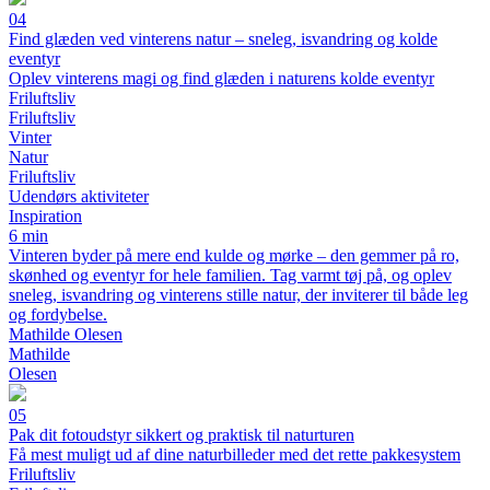
04
Find glæden ved vinterens natur – sneleg, isvandring og kolde
eventyr
Oplev vinterens magi og find glæden i naturens kolde eventyr
Friluftsliv
Friluftsliv
Vinter
Natur
Friluftsliv
Udendørs aktiviteter
Inspiration
6 min
Vinteren byder på mere end kulde og mørke – den gemmer på ro,
skønhed og eventyr for hele familien. Tag varmt tøj på, og oplev
sneleg, isvandring og vinterens stille natur, der inviterer til både leg
og fordybelse.
Mathilde Olesen
Mathilde
Olesen
05
Pak dit fotoudstyr sikkert og praktisk til naturturen
Få mest muligt ud af dine naturbilleder med det rette pakkesystem
Friluftsliv