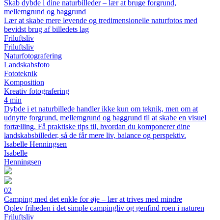
Skab dybde i dine naturbilleder – lær at bruge forgrund,
mellemgrund og baggrund
Lær at skabe mere levende og tredimensionelle naturfotos med
bevidst brug af billedets lag
Friluftsliv
Friluftsliv
Naturfotografering
Landskabsfoto
Fototeknik
Komposition
Kreativ fotografering
4 min
Dybde i et naturbillede handler ikke kun om teknik, men om at
udnytte forgrund, mellemgrund og baggrund til at skabe en visuel
fortælling. Få praktiske tips til, hvordan du komponerer dine
landskabsbilleder, så de får mere liv, balance og perspektiv.
Isabelle Henningsen
Isabelle
Henningsen
02
Camping med det enkle for øje – lær at trives med mindre
Oplev friheden i det simple campingliv og genfind roen i naturen
Friluftsliv