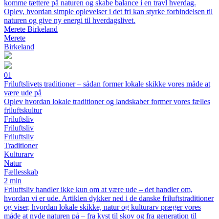
komme tættere på naturen og skabe balance i en travl hverdag.
Oplev, hvordan simple oplevelser i det fri kan styrke forbindelsen til
naturen og give ny energi til hverdagslivet.
Merete Birkeland
Merete
Birkeland
01
Friluftslivets traditioner – sådan former lokale skikke vores måde at
være ude på
Oplev hvordan lokale traditioner og landskaber former vores fælles
friluftskultur
Friluftsliv
Friluftsliv
Friluftsliv
Traditioner
Kulturarv
Natur
Fællesskab
2 min
Friluftsliv handler ikke kun om at være ude – det handler om,
hvordan vi er ude. Artiklen dykker ned i de danske friluftstraditioner
og viser, hvordan lokale skikke, natur og kulturarv præger vores
måde at nyde naturen på – fra kyst til skov og fra generation til