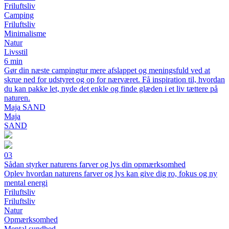
Friluftsliv
Camping
Friluftsliv
Minimalisme
Natur
Livsstil
6 min
Gør din næste campingtur mere afslappet og meningsfuld ved at
skrue ned for udstyret og op for nærværet. Få inspiration til, hvordan
du kan pakke let, nyde det enkle og finde glæden i et liv tættere på
naturen.
Maja SAND
Maja
SAND
03
Sådan styrker naturens farver og lys din opmærksomhed
Oplev hvordan naturens farver og lys kan give dig ro, fokus og ny
mental energi
Friluftsliv
Friluftsliv
Natur
Opmærksomhed
Mental sundhed