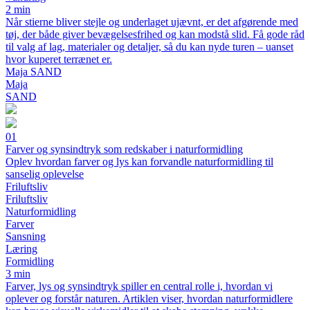
2 min
Når stierne bliver stejle og underlaget ujævnt, er det afgørende med
tøj, der både giver bevægelsesfrihed og kan modstå slid. Få gode råd
til valg af lag, materialer og detaljer, så du kan nyde turen – uanset
hvor kuperet terrænet er.
Maja SAND
Maja
SAND
01
Farver og synsindtryk som redskaber i naturformidling
Oplev hvordan farver og lys kan forvandle naturformidling til
sanselig oplevelse
Friluftsliv
Friluftsliv
Naturformidling
Farver
Sansning
Læring
Formidling
3 min
Farver, lys og synsindtryk spiller en central rolle i, hvordan vi
oplever og forstår naturen. Artiklen viser, hvordan naturformidlere