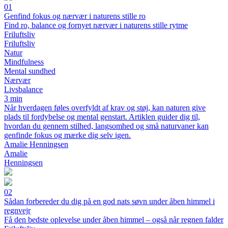
01
Genfind fokus og nærvær i naturens stille ro
Find ro, balance og fornyet nærvær i naturens stille rytme
Friluftsliv
Friluftsliv
Natur
Mindfulness
Mental sundhed
Nærvær
Livsbalance
3 min
Når hverdagen føles overfyldt af krav og støj, kan naturen give
plads til fordybelse og mental genstart. Artiklen guider dig til,
hvordan du gennem stilhed, langsomhed og små naturvaner kan
genfinde fokus og mærke dig selv igen.
Amalie Henningsen
Amalie
Henningsen
02
Sådan forbereder du dig på en god nats søvn under åben himmel i
regnvejr
Få den bedste oplevelse under åben himmel – også når regnen falder