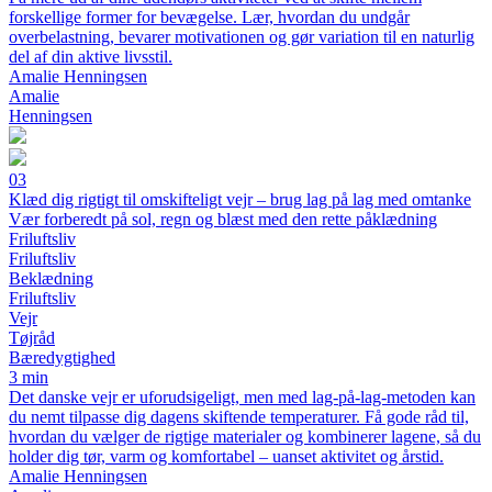
forskellige former for bevægelse. Lær, hvordan du undgår
overbelastning, bevarer motivationen og gør variation til en naturlig
del af din aktive livsstil.
Amalie Henningsen
Amalie
Henningsen
03
Klæd dig rigtigt til omskifteligt vejr – brug lag på lag med omtanke
Vær forberedt på sol, regn og blæst med den rette påklædning
Friluftsliv
Friluftsliv
Beklædning
Friluftsliv
Vejr
Tøjråd
Bæredygtighed
3 min
Det danske vejr er uforudsigeligt, men med lag-på-lag-metoden kan
du nemt tilpasse dig dagens skiftende temperaturer. Få gode råd til,
hvordan du vælger de rigtige materialer og kombinerer lagene, så du
holder dig tør, varm og komfortabel – uanset aktivitet og årstid.
Amalie Henningsen