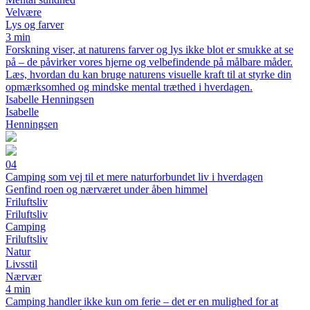
Velvære
Lys og farver
3 min
Forskning viser, at naturens farver og lys ikke blot er smukke at se
på – de påvirker vores hjerne og velbefindende på målbare måder.
Læs, hvordan du kan bruge naturens visuelle kraft til at styrke din
opmærksomhed og mindske mental træthed i hverdagen.
Isabelle Henningsen
Isabelle
Henningsen
04
Camping som vej til et mere naturforbundet liv i hverdagen
Genfind roen og nærværet under åben himmel
Friluftsliv
Friluftsliv
Camping
Friluftsliv
Natur
Livsstil
Nærvær
4 min
Camping handler ikke kun om ferie – det er en mulighed for at