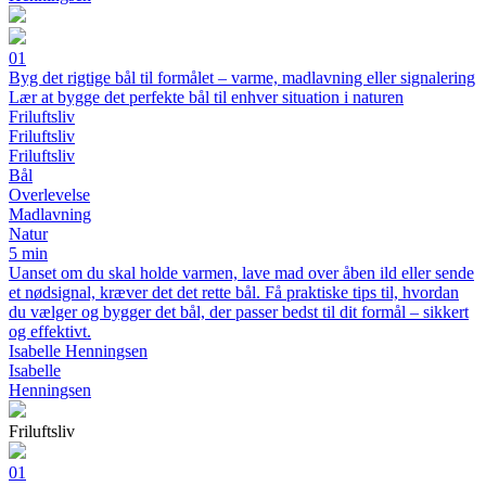
01
Byg det rigtige bål til formålet – varme, madlavning eller signalering
Lær at bygge det perfekte bål til enhver situation i naturen
Friluftsliv
Friluftsliv
Friluftsliv
Bål
Overlevelse
Madlavning
Natur
5 min
Uanset om du skal holde varmen, lave mad over åben ild eller sende
et nødsignal, kræver det det rette bål. Få praktiske tips til, hvordan
du vælger og bygger det bål, der passer bedst til dit formål – sikkert
og effektivt.
Isabelle Henningsen
Isabelle
Henningsen
Friluftsliv
01