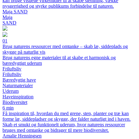
kan bruge visuelle virkemidler til at skabe stemning, vække
nysgerrighed og styrke publikums forbindelse til naturen.
Maja SAND
Maja
SAND
01
Brug naturens ressourcer med omtanke – skab læ, siddeplads og
skygge på naturlig vis
Brug naturens egne materialer til at skabe et harmonisk og
bæredygtigt uderum
Friluftsliv
Friluftsliv
Bæredygtig have
Naturmaterialer
Uderum
Haveinspiration
Biodiversitet
6 min
Få inspiration til, hvordan du med grene, sten, planter og træ kan
forme læ, siddepladser og skygge, der falder naturligt ind i haven.
Skab et smukt og funktionelt uderum, hvor naturens ressourcer
bruges med omtanke og bidrager til mere biodiversitet.
Amalie Henningsen