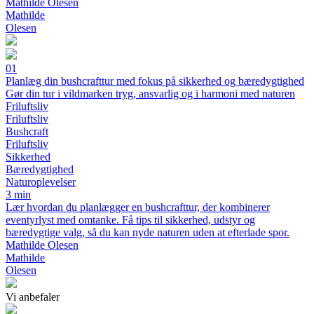
Mathilde Olesen
Mathilde
Olesen
01
Planlæg din bushcrafttur med fokus på sikkerhed og bæredygtighed
Gør din tur i vildmarken tryg, ansvarlig og i harmoni med naturen
Friluftsliv
Friluftsliv
Bushcraft
Friluftsliv
Sikkerhed
Bæredygtighed
Naturoplevelser
3 min
Lær hvordan du planlægger en bushcrafttur, der kombinerer
eventyrlyst med omtanke. Få tips til sikkerhed, udstyr og
bæredygtige valg, så du kan nyde naturen uden at efterlade spor.
Mathilde Olesen
Mathilde
Olesen
Vi anbefaler