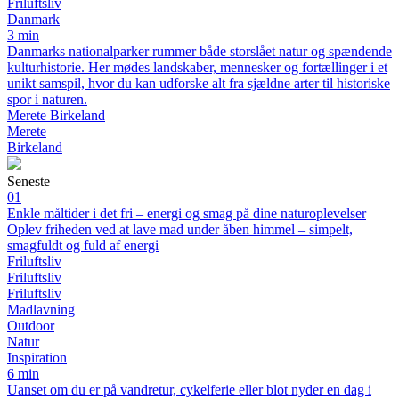
Friluftsliv
Danmark
3 min
Danmarks nationalparker rummer både storslået natur og spændende
kulturhistorie. Her mødes landskaber, mennesker og fortællinger i et
unikt samspil, hvor du kan udforske alt fra sjældne arter til historiske
spor i naturen.
Merete Birkeland
Merete
Birkeland
Seneste
01
Enkle måltider i det fri – energi og smag på dine naturoplevelser
Oplev friheden ved at lave mad under åben himmel – simpelt,
smagfuldt og fuld af energi
Friluftsliv
Friluftsliv
Friluftsliv
Madlavning
Outdoor
Natur
Inspiration
6 min
Uanset om du er på vandretur, cykelferie eller blot nyder en dag i