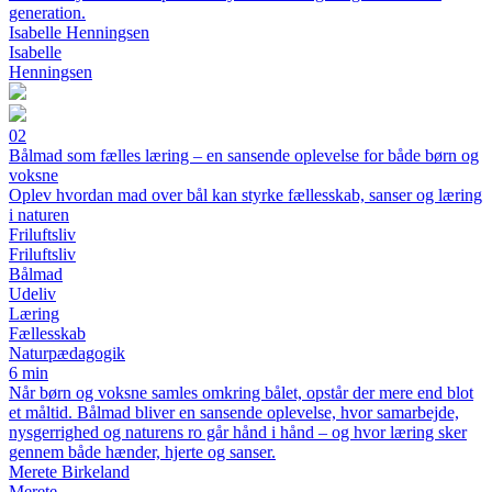
generation.
Isabelle Henningsen
Isabelle
Henningsen
02
Bålmad som fælles læring – en sansende oplevelse for både børn og
voksne
Oplev hvordan mad over bål kan styrke fællesskab, sanser og læring
i naturen
Friluftsliv
Friluftsliv
Bålmad
Udeliv
Læring
Fællesskab
Naturpædagogik
6 min
Når børn og voksne samles omkring bålet, opstår der mere end blot
et måltid. Bålmad bliver en sansende oplevelse, hvor samarbejde,
nysgerrighed og naturens ro går hånd i hånd – og hvor læring sker
gennem både hænder, hjerte og sanser.
Merete Birkeland
Merete