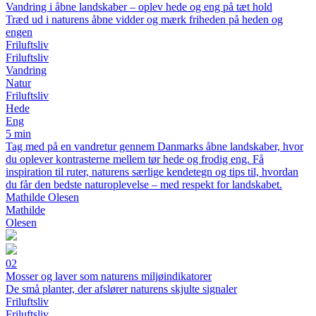
Vandring i åbne landskaber – oplev hede og eng på tæt hold
Træd ud i naturens åbne vidder og mærk friheden på heden og
engen
Friluftsliv
Friluftsliv
Vandring
Natur
Friluftsliv
Hede
Eng
5 min
Tag med på en vandretur gennem Danmarks åbne landskaber, hvor
du oplever kontrasterne mellem tør hede og frodig eng. Få
inspiration til ruter, naturens særlige kendetegn og tips til, hvordan
du får den bedste naturoplevelse – med respekt for landskabet.
Mathilde Olesen
Mathilde
Olesen
02
Mosser og laver som naturens miljøindikatorer
De små planter, der afslører naturens skjulte signaler
Friluftsliv
Friluftsliv