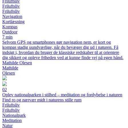
Friluftsliv
Friluftsliv
Friluftsliv
Navigation
Kortlæsning
Kompas
Outdoor
7 min
Selvom GPS og smartphones gør navigation nem, er kort og
kompas stadig uundværlige, når du bevæger dig ud i naturen. Få
indsigt i, hvordan du bruger de klassiske redskaber til at orientere
dig sikkert og opleve friheden ved at kunne finde vej på egen hånd.
Mathilde Olesen
Mathilde
Olesen
02
Oplev nationalparken i stilhed – meditation og fordybelse i naturen
Find ro og nærvær midt i naturens stille rum
Friluftsliv
Friluftsliv
Nationalpark
Meditation
Natur