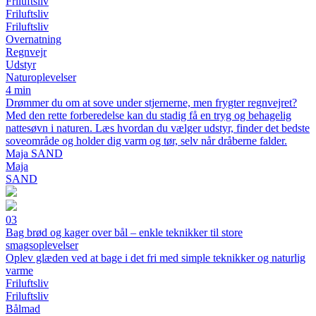
Friluftsliv
Friluftsliv
Friluftsliv
Overnatning
Regnvejr
Udstyr
Naturoplevelser
4 min
Drømmer du om at sove under stjernerne, men frygter regnvejret?
Med den rette forberedelse kan du stadig få en tryg og behagelig
nattesøvn i naturen. Læs hvordan du vælger udstyr, finder det bedste
soveområde og holder dig varm og tør, selv når dråberne falder.
Maja SAND
Maja
SAND
03
Bag brød og kager over bål – enkle teknikker til store
smagsoplevelser
Oplev glæden ved at bage i det fri med simple teknikker og naturlig
varme
Friluftsliv
Friluftsliv
Bålmad