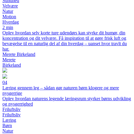
Sundhed
Velvære
Natur
Motion
Hverdag
2 min
Oplev hvordan selv korte ture udendørs kan styrke dit humør, din
koncentration og dit velvære. Få inspiration til at gøre frisk luft og
bevægelse til en naturlig del af din hverdag – uanset hvor travlt du
har.
Merete Birkeland
Merete
Birkeland
04
Læring gennem leg – sådan gør naturen børn klogere og mere
nysgerrige
Oplev hvordan naturens legende læringsrum styrker børns udvikling
og nysgerrighed
Friluftsliv
Friluftsliv
Læring
Børn
Natur