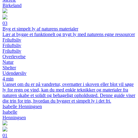
Birkeland
03
Byg et simpelt ly af naturens materialer
Lær at bygge et funktionelt og trygt ly med naturens egne ressourcer
Friluftsliv
Friluftsliv
Friluftsliv
Overlevelse
Natur
Shelter
Udendørsliv
4 min
Uanset om du er på vandretur, overnatter i skoven eller blot vil søge
ly for regn og vind, kan du med enkle teknikker og materialer fra
naturen skabe et solidt og behageligt opholdssted. Denne guide viser
dig trin for trin, hvordan du bygger et simpelt ly i det fri.
Isabelle Henningsen
Isabelle
Henningsen
01