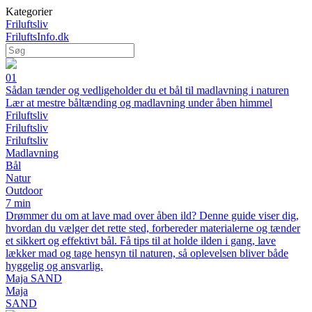
Kategorier
Friluftsliv
FriluftsInfo.dk
01
Sådan tænder og vedligeholder du et bål til madlavning i naturen
Lær at mestre båltænding og madlavning under åben himmel
Friluftsliv
Friluftsliv
Friluftsliv
Madlavning
Bål
Natur
Outdoor
7 min
Drømmer du om at lave mad over åben ild? Denne guide viser dig,
hvordan du vælger det rette sted, forbereder materialerne og tænder
et sikkert og effektivt bål. Få tips til at holde ilden i gang, lave
lækker mad og tage hensyn til naturen, så oplevelsen bliver både
hyggelig og ansvarlig.
Maja SAND
Maja
SAND