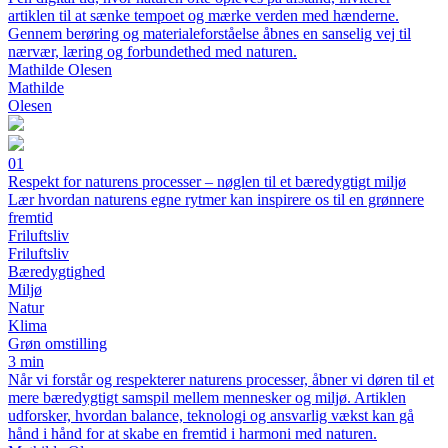
artiklen til at sænke tempoet og mærke verden med hænderne.
Gennem berøring og materialeforståelse åbnes en sanselig vej til
nærvær, læring og forbundethed med naturen.
Mathilde Olesen
Mathilde
Olesen
01
Respekt for naturens processer – nøglen til et bæredygtigt miljø
Lær hvordan naturens egne rytmer kan inspirere os til en grønnere
fremtid
Friluftsliv
Friluftsliv
Bæredygtighed
Miljø
Natur
Klima
Grøn omstilling
3 min
Når vi forstår og respekterer naturens processer, åbner vi døren til et
mere bæredygtigt samspil mellem mennesker og miljø. Artiklen
udforsker, hvordan balance, teknologi og ansvarlig vækst kan gå
hånd i hånd for at skabe en fremtid i harmoni med naturen.