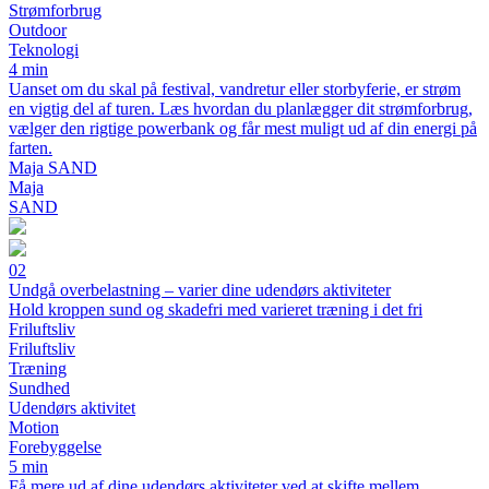
Strømforbrug
Outdoor
Teknologi
4 min
Uanset om du skal på festival, vandretur eller storbyferie, er strøm
en vigtig del af turen. Læs hvordan du planlægger dit strømforbrug,
vælger den rigtige powerbank og får mest muligt ud af din energi på
farten.
Maja SAND
Maja
SAND
02
Undgå overbelastning – varier dine udendørs aktiviteter
Hold kroppen sund og skadefri med varieret træning i det fri
Friluftsliv
Friluftsliv
Træning
Sundhed
Udendørs aktivitet
Motion
Forebyggelse
5 min
Få mere ud af dine udendørs aktiviteter ved at skifte mellem