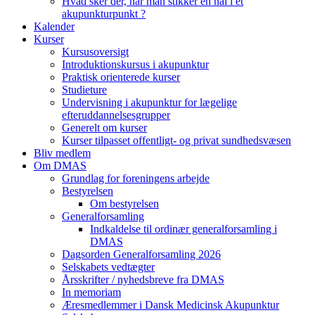
Hvad sker der, når man stikker en nål i et
akupunkturpunkt ?
Kalender
Kurser
Kursusoversigt
Introduktionskursus i akupunktur
Praktisk orienterede kurser
Studieture
Undervisning i akupunktur for lægelige
efteruddannelsesgrupper
Generelt om kurser
Kurser tilpasset offentligt- og privat sundhedsvæsen
Bliv medlem
Om DMAS
Grundlag for foreningens arbejde
Bestyrelsen
Om bestyrelsen
Generalforsamling
Indkaldelse til ordinær generalforsamling i
DMAS
Dagsorden Generalforsamling 2026
Selskabets vedtægter
Årsskrifter / nyhedsbreve fra DMAS
In memoriam
Æresmedlemmer i Dansk Medicinsk Akupunktur