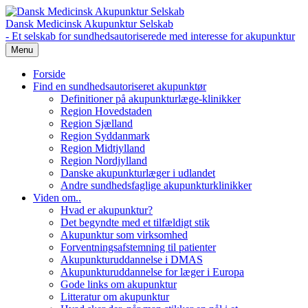
Dansk Medicinsk Akupunktur Selskab
- Et selskab for sundhedsautoriserede med interesse for akupunktur
Menu
Forside
Find en sundhedsautoriseret akupunktør
Definitioner på akupunkturlæge-klinikker
Region Hovedstaden
Region Sjælland
Region Syddanmark
Region Midtjylland
Region Nordjylland
Danske akupunkturlæger i udlandet
Andre sundhedsfaglige akupunkturklinikker
Viden om..
Hvad er akupunktur?
Det begyndte med et tilfældigt stik
Akupunktur som virksomhed
Forventningsafstemning til patienter
Akupunkturuddannelse i DMAS
Akupunkturuddannelse for læger i Europa
Gode links om akupunktur
Litteratur om akupunktur