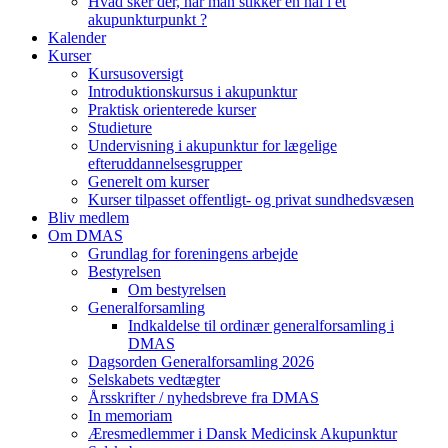
Hvad sker der, når man stikker en nål i et
akupunkturpunkt ?
Kalender
Kurser
Kursusoversigt
Introduktionskursus i akupunktur
Praktisk orienterede kurser
Studieture
Undervisning i akupunktur for lægelige
efteruddannelsesgrupper
Generelt om kurser
Kurser tilpasset offentligt- og privat sundhedsvæsen
Bliv medlem
Om DMAS
Grundlag for foreningens arbejde
Bestyrelsen
Om bestyrelsen
Generalforsamling
Indkaldelse til ordinær generalforsamling i
DMAS
Dagsorden Generalforsamling 2026
Selskabets vedtægter
Årsskrifter / nyhedsbreve fra DMAS
In memoriam
Æresmedlemmer i Dansk Medicinsk Akupunktur