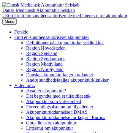
Dansk Medicinsk Akupunktur Selskab
- Et selskab for sundhedsautoriserede med interesse for akupunktur
Menu
Forside
Find en sundhedsautoriseret akupunktør
Definitioner på akupunkturlæge-klinikker
Region Hovedstaden
Region Sjælland
Region Syddanmark
Region Midtjylland
Region Nordjylland
Danske akupunkturlæger i udlandet
Andre sundhedsfaglige akupunkturklinikker
Viden om..
Hvad er akupunktur?
Det begyndte med et tilfældigt stik
Akupunktur som virksomhed
Forventningsafstemning til patienter
Akupunkturuddannelse i DMAS
Akupunkturuddannelse for læger i Europa
Gode links om akupunktur
Litteratur om akupunktur