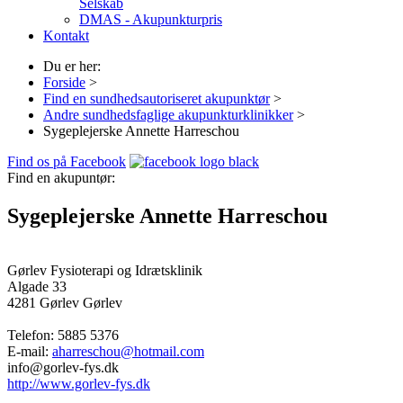
Selskab
DMAS - Akupunkturpris
Kontakt
Du er her:
Forside
>
Find en sundhedsautoriseret akupunktør
>
Andre sundhedsfaglige akupunkturklinikker
>
Sygeplejerske Annette Harreschou
Find os på Facebook
Find en akupuntør:
Sygeplejerske Annette Harreschou
Gørlev Fysioterapi og Idrætsklinik
Algade 33
4281 Gørlev
Gørlev
Telefon:
5885 5376
E-mail:
aharreschou@hotmail.com
info@gorlev-fys.dk
http://www.gorlev-fys.dk