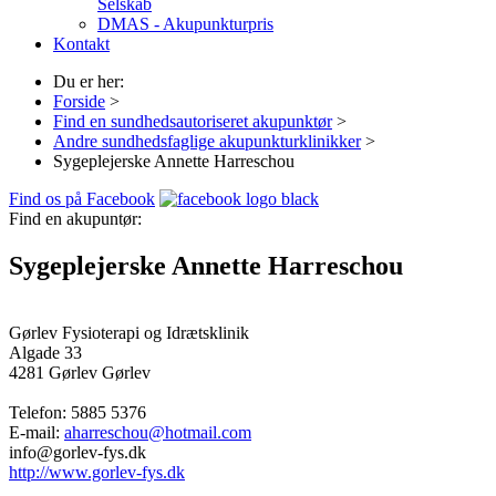
Selskab
DMAS - Akupunkturpris
Kontakt
Du er her:
Forside
>
Find en sundhedsautoriseret akupunktør
>
Andre sundhedsfaglige akupunkturklinikker
>
Sygeplejerske Annette Harreschou
Find os på Facebook
Find en akupuntør:
Sygeplejerske Annette Harreschou
Gørlev Fysioterapi og Idrætsklinik
Algade 33
4281 Gørlev
Gørlev
Telefon:
5885 5376
E-mail:
aharreschou@hotmail.com
info@gorlev-fys.dk
http://www.gorlev-fys.dk