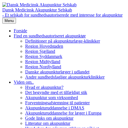
Dansk Medicinsk Akupunktur Selskab
- Et selskab for sundhedsautoriserede med interesse for akupunktur
Menu
Forside
Find en sundhedsautoriseret akupunktør
Definitioner på akupunkturlæge-klinikker
Region Hovedstaden
Region Sjælland
Region Syddanmark
Region Midtjylland
Region Nordjylland
Danske akupunkturlæger i udlandet
Andre sundhedsfaglige akupunkturklinikker
Viden om..
Hvad er akupunktur?
Det begyndte med et tilfældigt stik
Akupunktur som virksomhed
Forventningsafstemning til patienter
Akupunkturuddannelse i DMAS
Akupunkturuddannelse for læger i Europa
Gode links om akupunktur
Litteratur om akupunktur