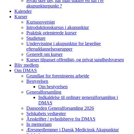
Hvad sker der, når man stikker en nål i et
akupunkturpunkt ?
Kalender
Kurser
Kursusoversigt
Introduktionskursus i akupunktur
Praktisk orienterede kurser
Studieture
Undervisning i akupunktur for lægelige
efteruddannelsesgrupper
Generelt om kurser
Kurser tilpasset offentligt- og privat sundhedsvæsen
Bliv medlem
Om DMAS
Grundlag for foreningens arbejde
Bestyrelsen
Om bestyrelsen
Generalforsamling
Indkaldelse til ordinær generalforsamling i
DMAS
Dagsorden Generalforsamling 2026
Selskabets vedtægter
Årsskrifter / nyhedsbreve fra DMAS
In memoriam
Æresmedlemmer i Dansk Medicinsk Akupunktur