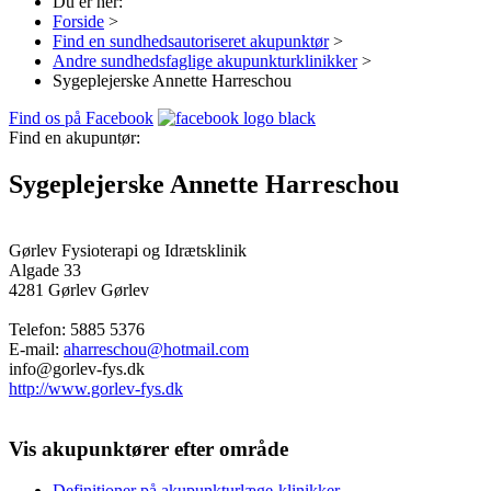
Du er her:
Forside
>
Find en sundhedsautoriseret akupunktør
>
Andre sundhedsfaglige akupunkturklinikker
>
Sygeplejerske Annette Harreschou
Find os på Facebook
Find en akupuntør:
Sygeplejerske Annette Harreschou
Gørlev Fysioterapi og Idrætsklinik
Algade 33
4281 Gørlev
Gørlev
Telefon:
5885 5376
E-mail:
aharreschou@hotmail.com
info@gorlev-fys.dk
http://www.gorlev-fys.dk
Vis akupunktører efter område
Definitioner på akupunkturlæge-klinikker