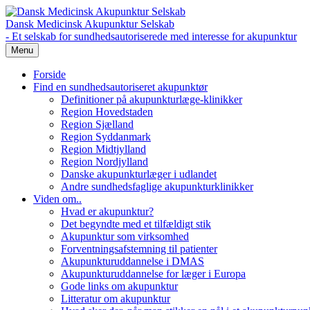
Dansk Medicinsk Akupunktur Selskab
- Et selskab for sundhedsautoriserede med interesse for akupunktur
Menu
Forside
Find en sundhedsautoriseret akupunktør
Definitioner på akupunkturlæge-klinikker
Region Hovedstaden
Region Sjælland
Region Syddanmark
Region Midtjylland
Region Nordjylland
Danske akupunkturlæger i udlandet
Andre sundhedsfaglige akupunkturklinikker
Viden om..
Hvad er akupunktur?
Det begyndte med et tilfældigt stik
Akupunktur som virksomhed
Forventningsafstemning til patienter
Akupunkturuddannelse i DMAS
Akupunkturuddannelse for læger i Europa
Gode links om akupunktur
Litteratur om akupunktur