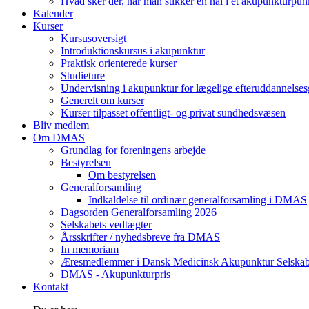
Hvad sker der, når man stikker en nål i et akupunkturpun
Kalender
Kurser
Kursusoversigt
Introduktionskursus i akupunktur
Praktisk orienterede kurser
Studieture
Undervisning i akupunktur for lægelige efteruddannelse
Generelt om kurser
Kurser tilpasset offentligt- og privat sundhedsvæsen
Bliv medlem
Om DMAS
Grundlag for foreningens arbejde
Bestyrelsen
Om bestyrelsen
Generalforsamling
Indkaldelse til ordinær generalforsamling i DMAS
Dagsorden Generalforsamling 2026
Selskabets vedtægter
Årsskrifter / nyhedsbreve fra DMAS
In memoriam
Æresmedlemmer i Dansk Medicinsk Akupunktur Selska
DMAS - Akupunkturpris
Kontakt