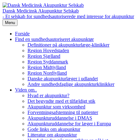
Dansk Medicinsk Akupunktur Selskab
- Et selskab for sundhedsautoriserede med interesse for akupunktur
Menu
Forside
Find en sundhedsautoriseret akupunktør
Definitioner på akupunkturlæge-klinikker
Region Hovedstaden
Region Sjælland
Region Syddanmark
Region Midtjylland
Region Nordjylland
Danske akupunkturlæger i udlandet
Andre sundhedsfaglige akupunkturklinikker
Viden om..
Hvad er akupunktur?
Det begyndte med et tilfældigt stik
Akupunktur som virksomhed
Forventningsafstemning til patienter
Akupunkturuddannelse i DMAS
Akupunkturuddannelse for læger i Europa
Gode links om akupunktur
Litteratur om akupunktur