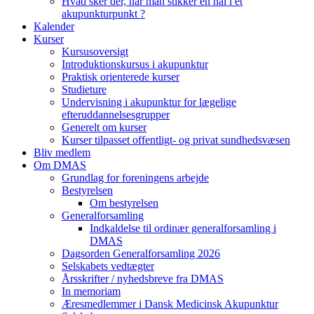
Hvad sker der, når man stikker en nål i et
akupunkturpunkt ?
Kalender
Kurser
Kursusoversigt
Introduktionskursus i akupunktur
Praktisk orienterede kurser
Studieture
Undervisning i akupunktur for lægelige
efteruddannelsesgrupper
Generelt om kurser
Kurser tilpasset offentligt- og privat sundhedsvæsen
Bliv medlem
Om DMAS
Grundlag for foreningens arbejde
Bestyrelsen
Om bestyrelsen
Generalforsamling
Indkaldelse til ordinær generalforsamling i
DMAS
Dagsorden Generalforsamling 2026
Selskabets vedtægter
Årsskrifter / nyhedsbreve fra DMAS
In memoriam
Æresmedlemmer i Dansk Medicinsk Akupunktur