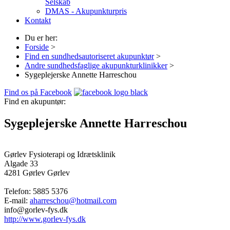
Selskab
DMAS - Akupunkturpris
Kontakt
Du er her:
Forside
>
Find en sundhedsautoriseret akupunktør
>
Andre sundhedsfaglige akupunkturklinikker
>
Sygeplejerske Annette Harreschou
Find os på Facebook
Find en akupuntør:
Sygeplejerske Annette Harreschou
Gørlev Fysioterapi og Idrætsklinik
Algade 33
4281 Gørlev
Gørlev
Telefon:
5885 5376
E-mail:
aharreschou@hotmail.com
info@gorlev-fys.dk
http://www.gorlev-fys.dk