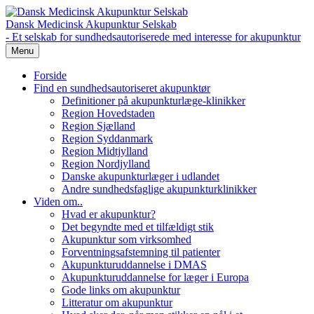
Dansk Medicinsk Akupunktur Selskab
- Et selskab for sundhedsautoriserede med interesse for akupunktur
Menu
Forside
Find en sundhedsautoriseret akupunktør
Definitioner på akupunkturlæge-klinikker
Region Hovedstaden
Region Sjælland
Region Syddanmark
Region Midtjylland
Region Nordjylland
Danske akupunkturlæger i udlandet
Andre sundhedsfaglige akupunkturklinikker
Viden om..
Hvad er akupunktur?
Det begyndte med et tilfældigt stik
Akupunktur som virksomhed
Forventningsafstemning til patienter
Akupunkturuddannelse i DMAS
Akupunkturuddannelse for læger i Europa
Gode links om akupunktur
Litteratur om akupunktur