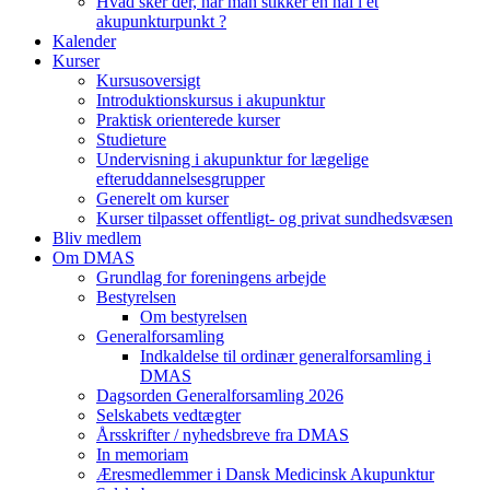
Hvad sker der, når man stikker en nål i et
akupunkturpunkt ?
Kalender
Kurser
Kursusoversigt
Introduktionskursus i akupunktur
Praktisk orienterede kurser
Studieture
Undervisning i akupunktur for lægelige
efteruddannelsesgrupper
Generelt om kurser
Kurser tilpasset offentligt- og privat sundhedsvæsen
Bliv medlem
Om DMAS
Grundlag for foreningens arbejde
Bestyrelsen
Om bestyrelsen
Generalforsamling
Indkaldelse til ordinær generalforsamling i
DMAS
Dagsorden Generalforsamling 2026
Selskabets vedtægter
Årsskrifter / nyhedsbreve fra DMAS
In memoriam
Æresmedlemmer i Dansk Medicinsk Akupunktur