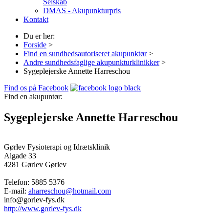
Selskab
DMAS - Akupunkturpris
Kontakt
Du er her:
Forside
>
Find en sundhedsautoriseret akupunktør
>
Andre sundhedsfaglige akupunkturklinikker
>
Sygeplejerske Annette Harreschou
Find os på Facebook
Find en akupuntør:
Sygeplejerske Annette Harreschou
Gørlev Fysioterapi og Idrætsklinik
Algade 33
4281 Gørlev
Gørlev
Telefon:
5885 5376
E-mail:
aharreschou@hotmail.com
info@gorlev-fys.dk
http://www.gorlev-fys.dk