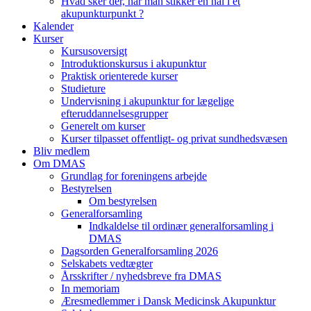
Hvad sker der, når man stikker en nål i et
akupunkturpunkt ?
Kalender
Kurser
Kursusoversigt
Introduktionskursus i akupunktur
Praktisk orienterede kurser
Studieture
Undervisning i akupunktur for lægelige
efteruddannelsesgrupper
Generelt om kurser
Kurser tilpasset offentligt- og privat sundhedsvæsen
Bliv medlem
Om DMAS
Grundlag for foreningens arbejde
Bestyrelsen
Om bestyrelsen
Generalforsamling
Indkaldelse til ordinær generalforsamling i
DMAS
Dagsorden Generalforsamling 2026
Selskabets vedtægter
Årsskrifter / nyhedsbreve fra DMAS
In memoriam
Æresmedlemmer i Dansk Medicinsk Akupunktur