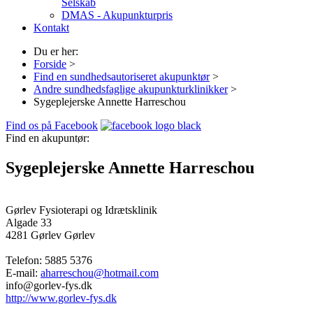
Selskab
DMAS - Akupunkturpris
Kontakt
Du er her:
Forside
>
Find en sundhedsautoriseret akupunktør
>
Andre sundhedsfaglige akupunkturklinikker
>
Sygeplejerske Annette Harreschou
Find os på Facebook
Find en akupuntør:
Sygeplejerske Annette Harreschou
Gørlev Fysioterapi og Idrætsklinik
Algade 33
4281 Gørlev
Gørlev
Telefon:
5885 5376
E-mail:
aharreschou@hotmail.com
info@gorlev-fys.dk
http://www.gorlev-fys.dk