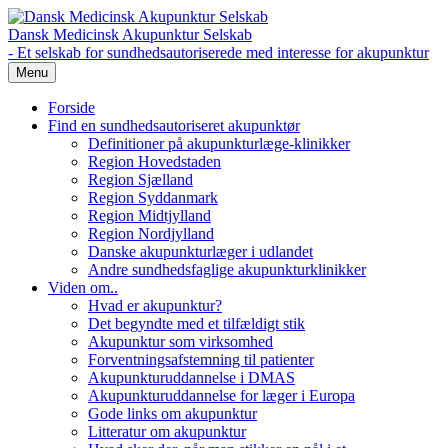
Dansk Medicinsk Akupunktur Selskab
- Et selskab for sundhedsautoriserede med interesse for akupunktur
Menu
Forside
Find en sundhedsautoriseret akupunktør
Definitioner på akupunkturlæge-klinikker
Region Hovedstaden
Region Sjælland
Region Syddanmark
Region Midtjylland
Region Nordjylland
Danske akupunkturlæger i udlandet
Andre sundhedsfaglige akupunkturklinikker
Viden om..
Hvad er akupunktur?
Det begyndte med et tilfældigt stik
Akupunktur som virksomhed
Forventningsafstemning til patienter
Akupunkturuddannelse i DMAS
Akupunkturuddannelse for læger i Europa
Gode links om akupunktur
Litteratur om akupunktur