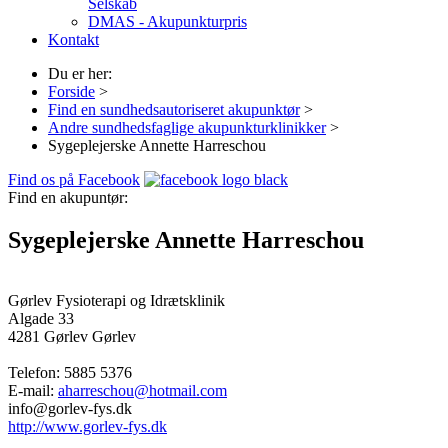
Selskab
DMAS - Akupunkturpris
Kontakt
Du er her:
Forside
>
Find en sundhedsautoriseret akupunktør
>
Andre sundhedsfaglige akupunkturklinikker
>
Sygeplejerske Annette Harreschou
Find os på Facebook
Find en akupuntør:
Sygeplejerske Annette Harreschou
Gørlev Fysioterapi og Idrætsklinik
Algade 33
4281 Gørlev
Gørlev
Telefon:
5885 5376
E-mail:
aharreschou@hotmail.com
info@gorlev-fys.dk
http://www.gorlev-fys.dk