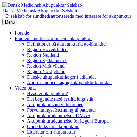
Dansk Medicinsk Akupunktur Selskab
- Et selskab for sundhedsautoriserede med interesse for akupunktur
Menu
Forside
Find en sundhedsautoriseret akupunktør
Definitioner på akupunkturlæge-klinikker
Region Hovedstaden
Region Sjælland
Region Syddanmark
Region Midtjylland
Region Nordjylland
Danske akupunkturlæger i udlandet
Andre sundhedsfaglige akupunkturklinikker
Viden om..
Hvad er akupunktur?
Det begyndte med et tilfældigt stik
Akupunktur som virksomhed
Forventningsafstemning til patienter
Akupunkturuddannelse i DMAS
Akupunkturuddannelse for læger i Europa
Gode links om akupunktur
Litteratur om akupunktur