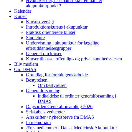
Hvad sker der, når man stikker en nål i et
akupunkturpunkt ?
Kalender
Kurser
Kursusoversigt
Introduktionskursus i akupunktur
Praktisk orienterede kurser
Studieture
Undervisning i akupunktur for lægelige
efteruddannelsesgrupper
Generelt om kurser
Kurser tilpasset offentligt- og privat sundhedsvæsen
Bliv medlem
Om DMAS
Grundlag for foreningens arbejde
Bestyrelsen
Om bestyrelsen
Generalforsamling
Indkaldelse til ordinær generalforsamling i
DMAS
Dagsorden Generalforsamling 2026
Selskabets vedtægter
Årsskrifter / nyhedsbreve fra DMAS
In memoriam
Æresmedlemmer i Dansk Medicinsk Akupunktur