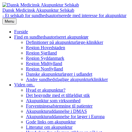
Dansk Medicinsk Akupunktur Selskab
- Et selskab for sundhedsautoriserede med interesse for akupunktur
Menu
Forside
Find en sundhedsautoriseret akupunktør
Definitioner på akupunkturlæge-klinikker
Region Hovedstaden
Region Sjælland
Region Syddanmark
Region Midtjylland
Region Nordjylland
Danske akupunkturlæger i udlandet
Andre sundhedsfaglige akupunkturklinikker
Viden om..
Hvad er akupunktur?
Det begyndte med et tilfældigt stik
Akupunktur som virksomhed
Forventningsafstemning til patienter
Akupunkturuddannelse i DMAS
Akupunkturuddannelse for læger i Europa
Gode links om akupunktur
Litteratur om akupunktur