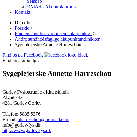
Selskab
DMAS - Akupunkturpris
Kontakt
Du er her:
Forside
>
Find en sundhedsautoriseret akupunktør
>
Andre sundhedsfaglige akupunkturklinikker
>
Sygeplejerske Annette Harreschou
Find os på Facebook
Find en akupuntør:
Sygeplejerske Annette Harreschou
Gørlev Fysioterapi og Idrætsklinik
Algade 33
4281 Gørlev
Gørlev
Telefon:
5885 5376
E-mail:
aharreschou@hotmail.com
info@gorlev-fys.dk
http://www.gorlev-fys.dk