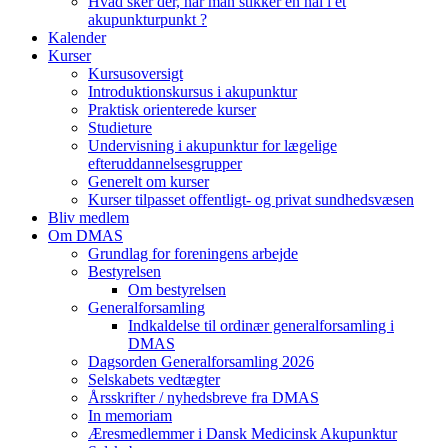
Hvad sker der, når man stikker en nål i et
akupunkturpunkt ?
Kalender
Kurser
Kursusoversigt
Introduktionskursus i akupunktur
Praktisk orienterede kurser
Studieture
Undervisning i akupunktur for lægelige
efteruddannelsesgrupper
Generelt om kurser
Kurser tilpasset offentligt- og privat sundhedsvæsen
Bliv medlem
Om DMAS
Grundlag for foreningens arbejde
Bestyrelsen
Om bestyrelsen
Generalforsamling
Indkaldelse til ordinær generalforsamling i
DMAS
Dagsorden Generalforsamling 2026
Selskabets vedtægter
Årsskrifter / nyhedsbreve fra DMAS
In memoriam
Æresmedlemmer i Dansk Medicinsk Akupunktur