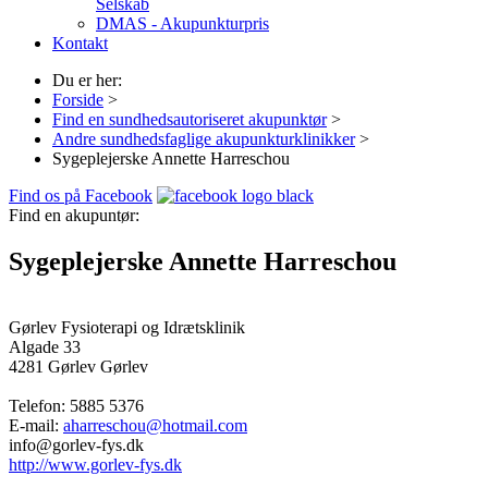
Selskab
DMAS - Akupunkturpris
Kontakt
Du er her:
Forside
>
Find en sundhedsautoriseret akupunktør
>
Andre sundhedsfaglige akupunkturklinikker
>
Sygeplejerske Annette Harreschou
Find os på Facebook
Find en akupuntør:
Sygeplejerske Annette Harreschou
Gørlev Fysioterapi og Idrætsklinik
Algade 33
4281 Gørlev
Gørlev
Telefon:
5885 5376
E-mail:
aharreschou@hotmail.com
info@gorlev-fys.dk
http://www.gorlev-fys.dk