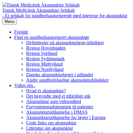
Dansk Medicinsk Akupunktur Selskab
- Et selskab for sundhedsautoriserede med interesse for akupunktur
Menu
Forside
Find en sundhedsautoriseret akupunktør
Definitioner på akupunkturlæge-klinikker
Region Hovedstaden
Region Sjælland
Region Syddanmark
Region Midtjylland
Region Nordjylland
Danske akupunkturlæger i udlandet
Andre sundhedsfaglige akupunkturklinikker
Viden om..
Hvad er akupunktur?
Det begyndte med et tilfældigt stik
Akupunktur som virksomhed
Forventningsafstemning til patienter
Akupunkturuddannelse i DMAS
Akupunkturuddannelse for læger i Europa
Gode links om akupunktur
Litteratur om akupunktur