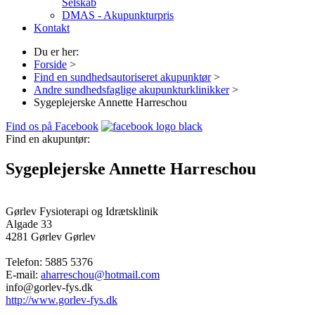
Selskab
DMAS - Akupunkturpris
Kontakt
Du er her:
Forside
>
Find en sundhedsautoriseret akupunktør
>
Andre sundhedsfaglige akupunkturklinikker
>
Sygeplejerske Annette Harreschou
Find os på Facebook
Find en akupuntør:
Sygeplejerske Annette Harreschou
Gørlev Fysioterapi og Idrætsklinik
Algade 33
4281 Gørlev
Gørlev
Telefon:
5885 5376
E-mail:
aharreschou@hotmail.com
info@gorlev-fys.dk
http://www.gorlev-fys.dk