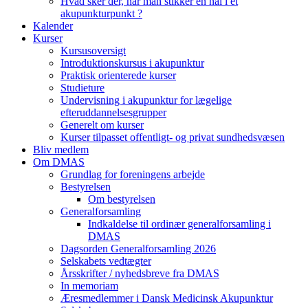
Hvad sker der, når man stikker en nål i et
akupunkturpunkt ?
Kalender
Kurser
Kursusoversigt
Introduktionskursus i akupunktur
Praktisk orienterede kurser
Studieture
Undervisning i akupunktur for lægelige
efteruddannelsesgrupper
Generelt om kurser
Kurser tilpasset offentligt- og privat sundhedsvæsen
Bliv medlem
Om DMAS
Grundlag for foreningens arbejde
Bestyrelsen
Om bestyrelsen
Generalforsamling
Indkaldelse til ordinær generalforsamling i
DMAS
Dagsorden Generalforsamling 2026
Selskabets vedtægter
Årsskrifter / nyhedsbreve fra DMAS
In memoriam
Æresmedlemmer i Dansk Medicinsk Akupunktur