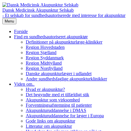
Dansk Medicinsk Akupunktur Selskab
- Et selskab for sundhedsautoriserede med interesse for akupunktur
Menu
Forside
Find en sundhedsautoriseret akupunktør
Definitioner på akupunkturlæge-klinikker
Region Hovedstaden
Region Sjælland
Region Syddanmark
Region Midtjylland
Region Nordjylland
Danske akupunkturlæger i udlandet
Andre sundhedsfaglige akupunkturklinikker
Viden om..
Hvad er akupunktur?
Det begyndte med et tilfældigt stik
Akupunktur som virksomhed
Forventningsafstemning til patienter
Akupunkturuddannelse i DMAS
Akupunkturuddannelse for læger i Europa
Gode links om akupunktur
Litteratur om akupunktur