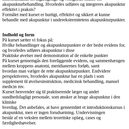
akupunkturbehandling. Hvorledes udføres og integreres akupunktur
effektivt i praksis?
Formålet med kurset er hurtigt, effektivt og sikkert at kunne
behandle med akupunktur i underekstremitetens akupunkturpunkter.
Indhold og form
På kurset sætter vi fokus på:
Hvilke behandlinger og akupunkturpunkter er der bedst evidens for,
og hvorledes udføres akupunktur i disse
Praktiske øvelser med demonstration af de enkelte punkter
På kurset gennemgås den foreliggende evidens, og sammenhængen
mellem kroppens anatomi, meridianernes forløb, samt
hvordan man vælger de rette akupunkturpunkter. Endvidere
perspektiveres, hvorledes akupunktur har en plads i som
supplement til øvelsesinstruktion, medicinsk behandling, manuel
medicin mv.
Kurset henvender sig til praktiserende læger og andet
sundhedsfagligt personale, som ønsker at bruge akupunktur i den
kliniske
hverdag. Det anbefales, at have gennemført et introduktionskursus i
akupunktur, men er ingen forudsætning. Undervisningen
består af en vekslen mellem teoretiske oplæg, cases og
færdighedsøvelser.