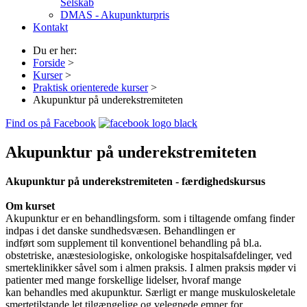
Selskab
DMAS - Akupunkturpris
Kontakt
Du er her:
Forside
>
Kurser
>
Praktisk orienterede kurser
>
Akupunktur på underekstremiteten
Find os på Facebook
Akupunktur på underekstremiteten
Akupunktur på underekstremiteten - færdighedskursus
Om kurset
Akupunktur er en behandlingsform. som i tiltagende omfang finder
indpas i det danske sundhedsvæsen. Behandlingen er
indført som supplement til konventionel behandling på bl.a.
obstetriske, anæstesiologiske, onkologiske hospitalsafdelinger, ved
smerteklinikker såvel som i almen praksis. I almen praksis møder vi
patienter med mange forskellige lidelser, hvoraf mange
kan behandles med akupunktur. Særligt er mange muskuloskeletale
smertetilstande let tilgængelige og velegnede emner for