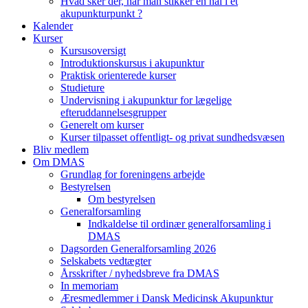
Hvad sker der, når man stikker en nål i et
akupunkturpunkt ?
Kalender
Kurser
Kursusoversigt
Introduktionskursus i akupunktur
Praktisk orienterede kurser
Studieture
Undervisning i akupunktur for lægelige
efteruddannelsesgrupper
Generelt om kurser
Kurser tilpasset offentligt- og privat sundhedsvæsen
Bliv medlem
Om DMAS
Grundlag for foreningens arbejde
Bestyrelsen
Om bestyrelsen
Generalforsamling
Indkaldelse til ordinær generalforsamling i
DMAS
Dagsorden Generalforsamling 2026
Selskabets vedtægter
Årsskrifter / nyhedsbreve fra DMAS
In memoriam
Æresmedlemmer i Dansk Medicinsk Akupunktur