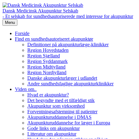
Dansk Medicinsk Akupunktur Selskab
- Et selskab for sundhedsautoriserede med interesse for akupunktur
Menu
Forside
Find en sundhedsautoriseret akupunktør
Definitioner på akupunkturlæge-klinikker
Region Hovedstaden
Region Sjælland
Region Syddanmark
Region Midtjylland
Region Nordjylland
Danske akupunkturlæger i udlandet
Andre sundhedsfaglige akupunkturklinikker
Viden om..
Hvad er akupunktur?
Det begyndte med et tilfældigt stik
Akupunktur som virksomhed
Forventningsafstemning til patienter
Akupunkturuddannelse i DMAS
Akupunkturuddannelse for læger i Europa
Gode links om akupunktur
Litteratur om akupunktur