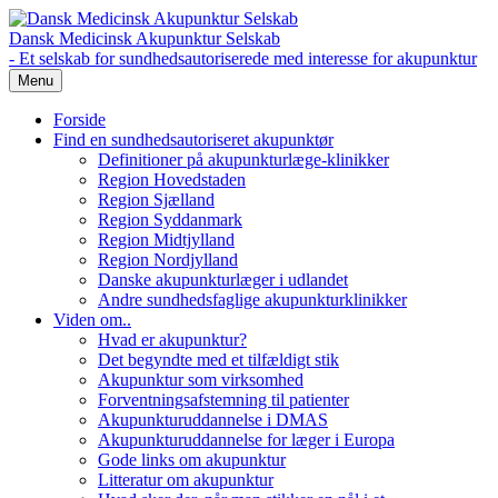
Dansk Medicinsk Akupunktur Selskab
- Et selskab for sundhedsautoriserede med interesse for akupunktur
Menu
Forside
Find en sundhedsautoriseret akupunktør
Definitioner på akupunkturlæge-klinikker
Region Hovedstaden
Region Sjælland
Region Syddanmark
Region Midtjylland
Region Nordjylland
Danske akupunkturlæger i udlandet
Andre sundhedsfaglige akupunkturklinikker
Viden om..
Hvad er akupunktur?
Det begyndte med et tilfældigt stik
Akupunktur som virksomhed
Forventningsafstemning til patienter
Akupunkturuddannelse i DMAS
Akupunkturuddannelse for læger i Europa
Gode links om akupunktur
Litteratur om akupunktur