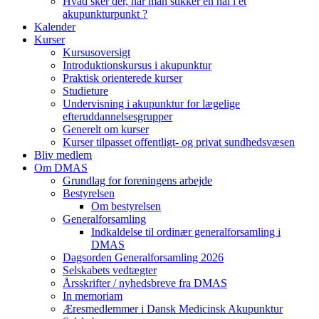
Hvad sker der, når man stikker en nål i et
akupunkturpunkt ?
Kalender
Kurser
Kursusoversigt
Introduktionskursus i akupunktur
Praktisk orienterede kurser
Studieture
Undervisning i akupunktur for lægelige
efteruddannelsesgrupper
Generelt om kurser
Kurser tilpasset offentligt- og privat sundhedsvæsen
Bliv medlem
Om DMAS
Grundlag for foreningens arbejde
Bestyrelsen
Om bestyrelsen
Generalforsamling
Indkaldelse til ordinær generalforsamling i
DMAS
Dagsorden Generalforsamling 2026
Selskabets vedtægter
Årsskrifter / nyhedsbreve fra DMAS
In memoriam
Æresmedlemmer i Dansk Medicinsk Akupunktur