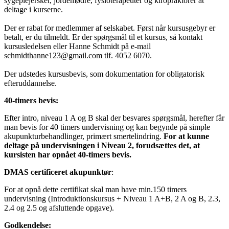
sygeplejersker, jordemødre, fysioterapeuter og kiropraktorer at
deltage i kurserne.
Der er rabat for medlemmer af selskabet. Først når kursusgebyr er
betalt, er du tilmeldt. Er der spørgsmål til et kursus, så kontakt
kursusledelsen eller Hanne Schmidt på e-mail
schmidthanne123@gmail.com tlf. 4052 6070.
Der udstedes kursusbevis, som dokumentation for obligatorisk
efteruddannelse.
40-timers bevis:
Efter intro, niveau 1 A og B skal der besvares spørgsmål, herefter får
man bevis for 40 timers undervisning og kan begynde på simple
akupunkturbehandlinger, primært smertelindring.
For at kunne
deltage på undervisningen i Niveau 2, forudsættes det, at
kursisten har opnået 40-timers bevis.
DMAS certificeret akupunktør
:
For at opnå dette certifikat skal man have min.150 timers
undervisning (Introduktionskursus + Niveau 1 A+B, 2 A og B, 2.3,
2.4 og 2.5 og afsluttende opgave).
Godkendelse: