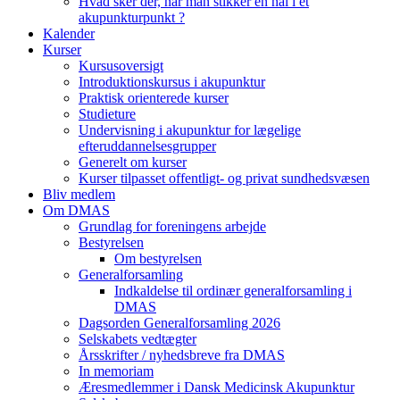
Hvad sker der, når man stikker en nål i et
akupunkturpunkt ?
Kalender
Kurser
Kursusoversigt
Introduktionskursus i akupunktur
Praktisk orienterede kurser
Studieture
Undervisning i akupunktur for lægelige
efteruddannelsesgrupper
Generelt om kurser
Kurser tilpasset offentligt- og privat sundhedsvæsen
Bliv medlem
Om DMAS
Grundlag for foreningens arbejde
Bestyrelsen
Om bestyrelsen
Generalforsamling
Indkaldelse til ordinær generalforsamling i
DMAS
Dagsorden Generalforsamling 2026
Selskabets vedtægter
Årsskrifter / nyhedsbreve fra DMAS
In memoriam
Æresmedlemmer i Dansk Medicinsk Akupunktur