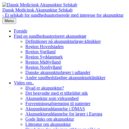
Dansk Medicinsk Akupunktur Selskab
- Et selskab for sundhedsautoriserede med interesse for akupunktur
Menu
Forside
Find en sundhedsautoriseret akupunktør
Definitioner på akupunkturlæge-klinikker
Region Hovedstaden
Region Sjælland
Region Syddanmark
Region Midtjylland
Region Nordjylland
Danske akupunkturlæger i udlandet
Andre sundhedsfaglige akupunkturklinikker
Viden om..
Hvad er akupunktur?
Det begyndte med et tilfældigt stik
Akupunktur som virksomhed
Forventningsafstemning til patienter
Akupunkturuddannelse i DMAS
Akupunkturuddannelse for læger i Europa
Gode links om akupunktur
Litteratur om akupunktur