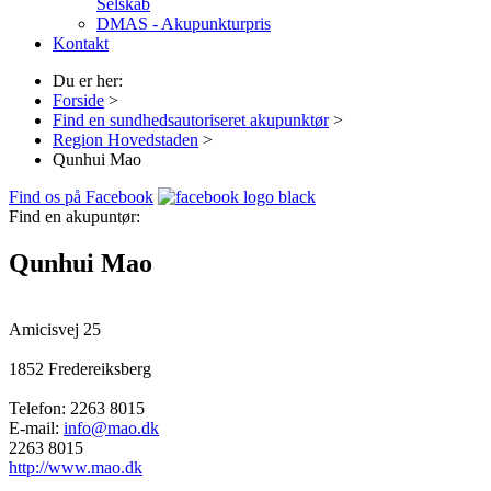
Selskab
DMAS - Akupunkturpris
Kontakt
Du er her:
Forside
>
Find en sundhedsautoriseret akupunktør
>
Region Hovedstaden
>
Qunhui Mao
Find os på Facebook
Find en akupuntør:
Qunhui Mao
Amicisvej 25
1852
Fredereiksberg
Telefon:
2263 8015
E-mail:
info@mao.dk
2263 8015
http://www.mao.dk