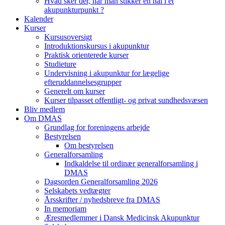
Hvad sker der, når man stikker en nål i et
akupunkturpunkt ?
Kalender
Kurser
Kursusoversigt
Introduktionskursus i akupunktur
Praktisk orienterede kurser
Studieture
Undervisning i akupunktur for lægelige
efteruddannelsesgrupper
Generelt om kurser
Kurser tilpasset offentligt- og privat sundhedsvæsen
Bliv medlem
Om DMAS
Grundlag for foreningens arbejde
Bestyrelsen
Om bestyrelsen
Generalforsamling
Indkaldelse til ordinær generalforsamling i
DMAS
Dagsorden Generalforsamling 2026
Selskabets vedtægter
Årsskrifter / nyhedsbreve fra DMAS
In memoriam
Æresmedlemmer i Dansk Medicinsk Akupunktur