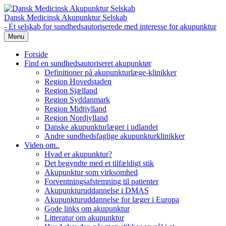
Dansk Medicinsk Akupunktur Selskab
- Et selskab for sundhedsautoriserede med interesse for akupunktur
Menu
Forside
Find en sundhedsautoriseret akupunktør
Definitioner på akupunkturlæge-klinikker
Region Hovedstaden
Region Sjælland
Region Syddanmark
Region Midtjylland
Region Nordjylland
Danske akupunkturlæger i udlandet
Andre sundhedsfaglige akupunkturklinikker
Viden om..
Hvad er akupunktur?
Det begyndte med et tilfældigt stik
Akupunktur som virksomhed
Forventningsafstemning til patienter
Akupunkturuddannelse i DMAS
Akupunkturuddannelse for læger i Europa
Gode links om akupunktur
Litteratur om akupunktur