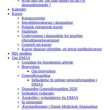
Hvad sker der, når man stikker en nål i et
akupunkturpunkt ?
Kalender
Kurser
Kursusoversigt
Introduktionskursus i akupunktur
Praktisk orienterede kurser
Studieture
Undervisning i akupunktur for lægelige
efteruddannelsesgrupper
Generelt om kurser
Kurser tilpasset offentligt- og privat sundhedsvæsen
Bliv medlem
Om DMAS
Grundlag for foreningens arbejde
Bestyrelsen
Om bestyrelsen
Generalforsamling
Indkaldelse til ordinær generalforsamling i
DMAS
Dagsorden Generalforsamling 2026
Selskabets vedtægter
Årsskrifter / nyhedsbreve fra DMAS
In memoriam
Æresmedlemmer i Dansk Medicinsk Akupunktur