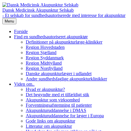
Dansk Medicinsk Akupunktur Selskab
- Et selskab for sundhedsautoriserede med interesse for akupunktur
Menu
Forside
Find en sundhedsautoriseret akupunktør
Definitioner på akupunkturlæge-klinikker
Region Hovedstaden
Region Sjælland
Region Syddanmark
Region Midtjylland
Region Nordjylland
Danske akupunkturlæger i udlandet
Andre sundhedsfaglige akupunkturklinikker
Viden om..
Hvad er akupunktur?
Det begyndte med et tilfældigt stik
Akupunktur som virksomhed
Forventningsafstemning til patienter
Akupunkturuddannelse i DMAS
Akupunkturuddannelse for læger i Europa
Gode links om akupunktur
Litteratur om akupunktur