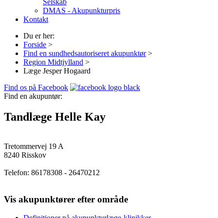
Selskab
DMAS - Akupunkturpris
Kontakt
Du er her:
Forside
>
Find en sundhedsautoriseret akupunktør
>
Region Midtjylland
>
Læge Jesper Hogaard
Find os på Facebook
Find en akupuntør:
Tandlæge Helle Kay
Tretommervej 19 A
8240
Risskov
Telefon:
86178308 - 26470212
Vis akupunktører efter område
Definitioner på akupunkturlæge-klinikker