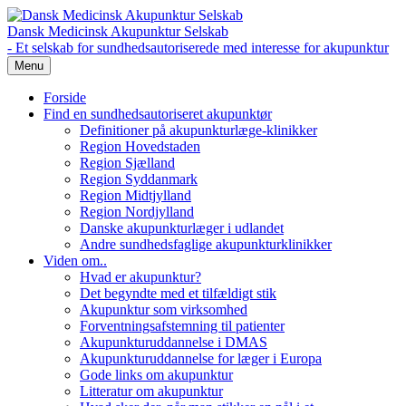
Dansk Medicinsk Akupunktur Selskab
- Et selskab for sundhedsautoriserede med interesse for akupunktur
Menu
Forside
Find en sundhedsautoriseret akupunktør
Definitioner på akupunkturlæge-klinikker
Region Hovedstaden
Region Sjælland
Region Syddanmark
Region Midtjylland
Region Nordjylland
Danske akupunkturlæger i udlandet
Andre sundhedsfaglige akupunkturklinikker
Viden om..
Hvad er akupunktur?
Det begyndte med et tilfældigt stik
Akupunktur som virksomhed
Forventningsafstemning til patienter
Akupunkturuddannelse i DMAS
Akupunkturuddannelse for læger i Europa
Gode links om akupunktur
Litteratur om akupunktur