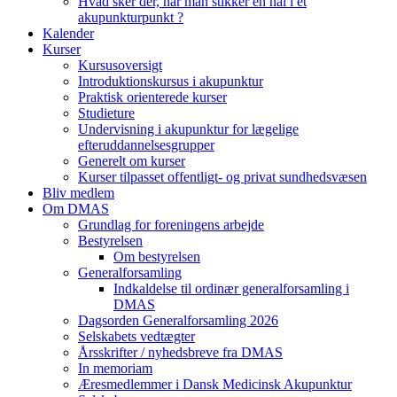
Hvad sker der, når man stikker en nål i et
akupunkturpunkt ?
Kalender
Kurser
Kursusoversigt
Introduktionskursus i akupunktur
Praktisk orienterede kurser
Studieture
Undervisning i akupunktur for lægelige
efteruddannelsesgrupper
Generelt om kurser
Kurser tilpasset offentligt- og privat sundhedsvæsen
Bliv medlem
Om DMAS
Grundlag for foreningens arbejde
Bestyrelsen
Om bestyrelsen
Generalforsamling
Indkaldelse til ordinær generalforsamling i
DMAS
Dagsorden Generalforsamling 2026
Selskabets vedtægter
Årsskrifter / nyhedsbreve fra DMAS
In memoriam
Æresmedlemmer i Dansk Medicinsk Akupunktur